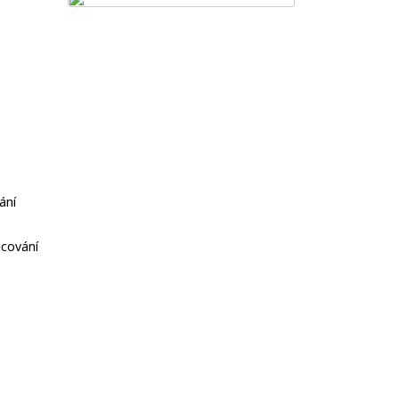
ání
cování