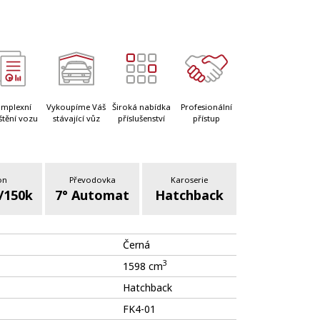
mplexní
Vykoupíme Váš
Široká nabídka
Profesionální
štění vozu
stávající vůz
příslušenství
přístup
on
Převodovka
Karoserie
/150k
7° Automat
Hatchback
Černá
3
1598 cm
Hatchback
FK4-01