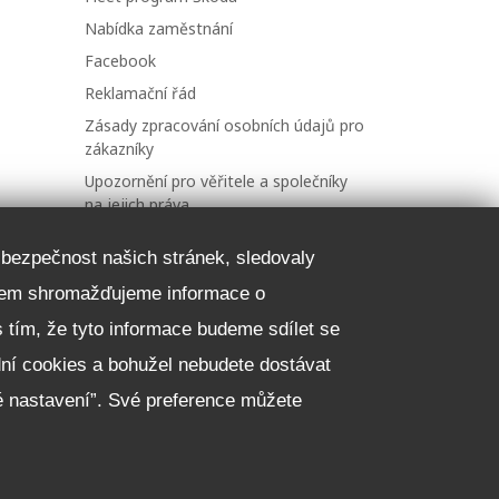
Nabídka zaměstnání
Facebook
Reklamační řád
Zásady zpracování osobních údajů pro
zákazníky
Upozornění pro věřitele a společníky
na jejich práva
Nastavení cookies
a bezpečnost našich stránek, sledovaly
čelem shromažďujeme informace o
NEZÁVAZNĚ POPTAT VŮZ
 s tím, že tyto informace budeme sdílet se
dní cookies a bohužel nebudete dostávat
é nastavení”. Své preference můžete