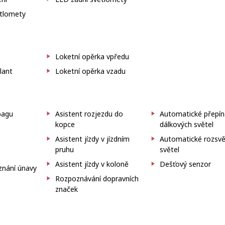
ětlomety
Loketní opěrka vpředu
lant
Loketní opěrka vzadu
bagu
Asistent rozjezdu do
Automatické přepín
kopce
dálkových světel
Asistent jízdy v jízdním
Automatické rozsvě
pruhu
světel
Asistent jízdy v koloně
Dešťový senzor
znání únavy
Rozpoznávání dopravních
značek