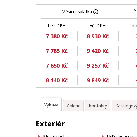
M
Měsíční splátka
bez DPH
vč. DPH
mě
7 380 Kč
8 930 Kč
7 785 Kč
9 420 Kč
7 650 Kč
9 257 Kč
8 140 Kč
9 849 Kč
Výbava
Galerie
Kontakty
Katalogový
Exteriér
Metalický lak
LED denní svíc