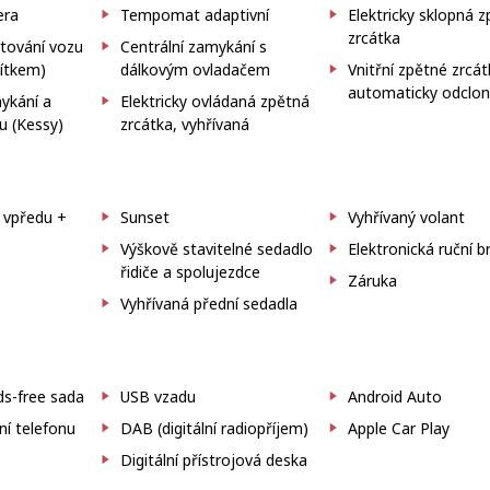
era
Tempomat adaptivní
Elektricky sklopná 
zrcátka
rtování vozu
Centrální zamykání s
čítkem)
dálkovým ovladačem
Vnitřní zpětné zrcá
automaticky odclo
ykání a
Elektricky ovládaná zpětná
u (Kessy)
zrcátka, vyhřívaná
a vpředu +
Sunset
Vyhřívaný volant
Výškově stavitelné sedadlo
Elektronická ruční b
č
řidiče a spolujezdce
Záruka
Vyhřívaná přední sedadla
s-free sada
USB vzadu
Android Auto
ní telefonu
DAB (digitální radiopříjem)
Apple Car Play
Digitální přístrojová deska