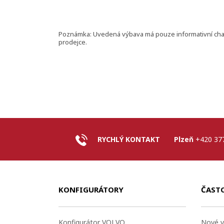
Poznámka: Uvedená výbava má pouze informativní charak
prodejce.
RYCHLÝ KONTAKT
Plzeň
+420 37
KONFIGURÁTORY
ČAST
Konfigurátor VOLVO
Nové v