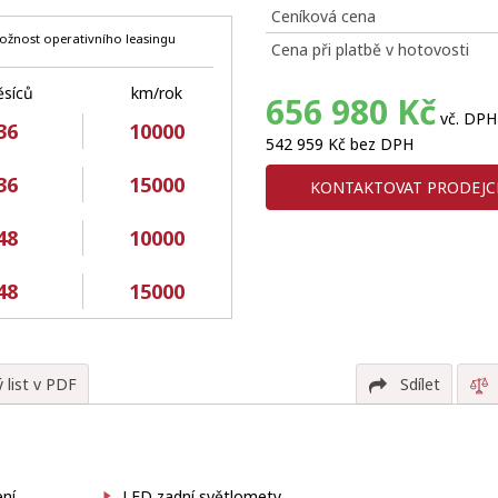
Ceníková cena
ožnost operativního leasingu
Cena při platbě v hotovosti
síců
km/rok
656 980 Kč
vč. DPH
36
10000
542 959 Kč bez DPH
36
15000
KONTAKTOVAT PRODEJC
48
10000
48
15000
 list v PDF
Sdílet
ení
LED zadní světlomety