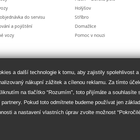
vozy
Holýšov
 objednávka do servisu
Stříbro
vání a pojištění
Domažlice
né vozy
Pomoc v nouzi
ies a další technologie k tomu, aby zajistily spolehlivost 
onalizovaný nákupní zážitek a cílenou reklamu. Za tímto ú
Kliknutím na tlačítko “Rozumím”, toto přijímáte a souhlasíte
i partnery. Pokud toto odmítnete budeme používat jen zákla
nosti a nastavení vlastních úprav zvolte možnost “Pokročil