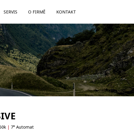
SERVIS
O FIRMĚ
KONTAKT
SIVE
50k
|
7° Automat