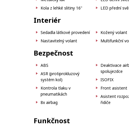
Kola z lehké slitiny 16"
LED přední sv
Interiér
Sedadla látkové provedení
Kožený volant
Nastavitelný volant
Multifunkční vo
Bezpečnost
ABS
Deaktivace air
spolujezdce
ASR (protiprokluzový
systém kol)
ISOFIX
Kontrola tlaku v
Front asistent
pneumatikách
Asistent rozpo
8x airbag
řidiče
Funkčnost