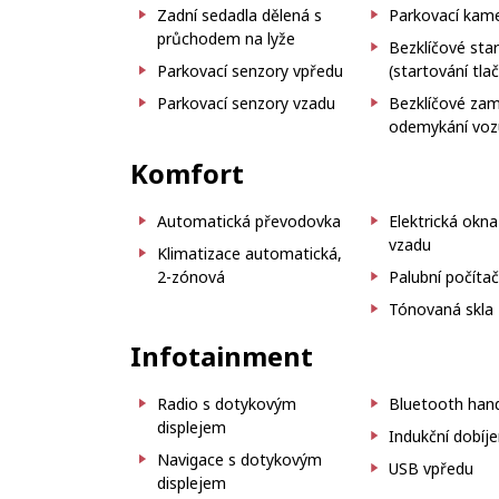
Zadní sedadla dělená s
Parkovací kam
průchodem na lyže
Bezklíčové sta
Parkovací senzory vpředu
(startování tla
Parkovací senzory vzadu
Bezklíčové zam
odemykání voz
Komfort
Automatická převodovka
Elektrická okn
vzadu
Klimatizace automatická,
2-zónová
Palubní počíta
Tónovaná skla
Infotainment
Radio s dotykovým
Bluetooth hand
displejem
Indukční dobíje
Navigace s dotykovým
USB vpředu
displejem