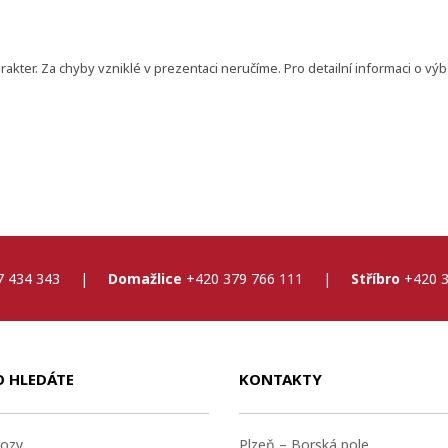
ter. Za chyby vzniklé v prezentaci neručíme. Pro detailní informaci o vý
7 434 343
|
Domažlice
+420 379 766 111
|
Stříbro
+420 3
O HLEDÁTE
KONTAKTY
ozy
Plzeň – Borská pole