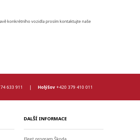
bavě konkrétního vozidla prosím kontaktujte naše
74 633 911
|
Holýšov
+420 379 410 011
DALŠÍ INFORMACE
Fleet program Škoda