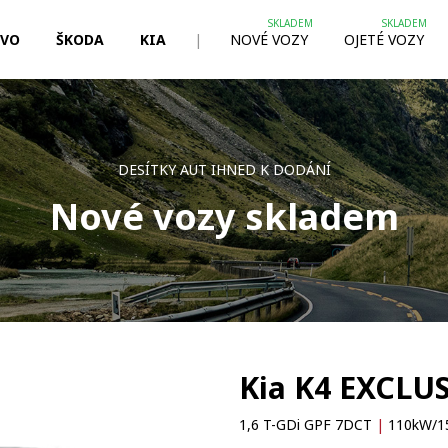
LVO
ŠKODA
KIA
|
NOVÉ VOZY
OJETÉ VOZY
DESÍTKY AUT IHNED K DODÁNÍ
Nové vozy skladem
Kia K4 EXCLU
1,6 T-GDi GPF 7DCT
|
110kW/1