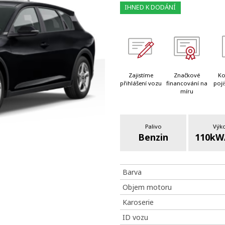
IHNED K DODÁNÍ
Zajistíme
Značkové
Ko
přihlášení vozu
financování na
poji
míru
Palivo
Výk
Benzin
110kW
Barva
Objem motoru
Karoserie
ID vozu