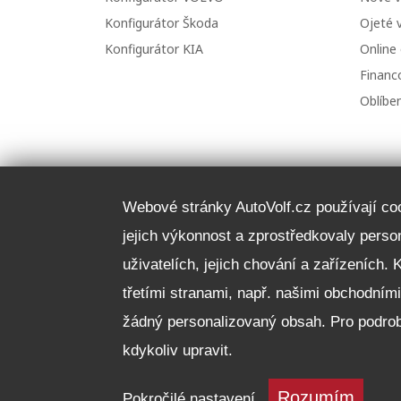
Konfigurátor Škoda
Ojeté 
Konfigurátor KIA
Online
Financo
Oblíbe
Webové stránky AutoVolf.cz používají cook
jejich výkonnost a zprostředkovaly pers
uživatelích, jejich chování a zařízeních. 
třetími stranami, např. našimi obchodním
žádný personalizovaný obsah. Pro podrob
kdykoliv upravit.
Rozumím
Pokročilé nastavení