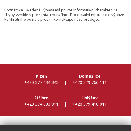
Poznámka: Uvedená výbava má pouze informativní charakter. Za
chyby vzniklé v prezentaci neručíme. Pro detailní informaci o výbavě
konkrétního vozidla prosím kontaktujte naše prodejce.
Plzeň
Domažlice
+420 377 434 343
|
+420 379 766 111
Stříbro
Holýšov
+420 374 633 911
|
+420 379 410 011