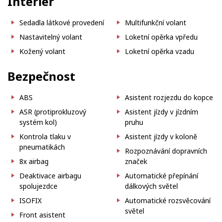
Interiér
Sedadla látkové provedení
Multifunkční volant
Nastavitelný volant
Loketní opěrka vpředu
Kožený volant
Loketní opěrka vzadu
Bezpečnost
ABS
Asistent rozjezdu do kopce
ASR (protiprokluzový
Asistent jízdy v jízdním
systém kol)
pruhu
Kontrola tlaku v
Asistent jízdy v koloně
pneumatikách
Rozpoznávání dopravních
8x airbag
značek
Deaktivace airbagu
Automatické přepínání
spolujezdce
dálkových světel
ISOFIX
Automatické rozsvěcování
světel
Front asistent