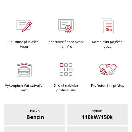
Zajistíme přihlášení
Značkové financování
Komplexní pojištění
vozu
na míru
vozu
Vykoupíme Váš stávající
Široká nabídka
Profesionální přístup
vůz
příslušenství
Palivo
Výkon
Benzin
110kW/150k