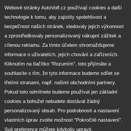
DALŠÍ INFORMACE
Webové stránky AutoVolf.cz používají cookies a další
technologie k tomu, aby zajistily spolehlivost a
Fleet program Škoda
bezpečnost našich stránek, sledovaly jejich výkonnost
Nabídka zaměstnání
a zprostředkovaly personalizovaný nákupní zážitek a
Facebook
cílenou reklamu. Za tímto účelem shromažďujeme
Reklamační řád
informace o uživatelích, jejich chování a zařízeních.
Zásady zpracování osobních údajů pro zákazníky
Kliknutím na tlačítko “Rozumím”, toto přijímáte a
Upozornění pro věřitele a společníky na jejich práva
Nastavení cookies
souhlasíte s tím, že tyto informace budeme sdílet se
třetími stranami, např. našimi obchodními partnery.
NEZÁVAZNĚ POPTAT VŮZ
Pokud toto odmítnete budeme používat jen základní
cookies a bohužel nebudete dostávat žádný
personalizovaný obsah. Pro podrobnosti a nastavení
vlastních úprav zvolte možnost “Pokročilé nastavení”.
Své preference můžete kdykoliv upravit.