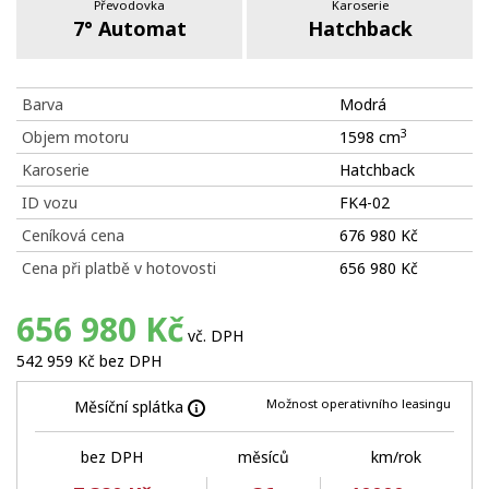
Převodovka
Karoserie
7° Automat
Hatchback
Barva
Modrá
3
Objem motoru
1598 cm
Karoserie
Hatchback
ID vozu
FK4-02
Ceníková cena
676 980 Kč
Cena při platbě v hotovosti
656 980 Kč
656 980 Kč
vč. DPH
542 959 Kč bez DPH
Možnost operativního leasingu
Měsíční splátka
bez DPH
měsíců
km/rok