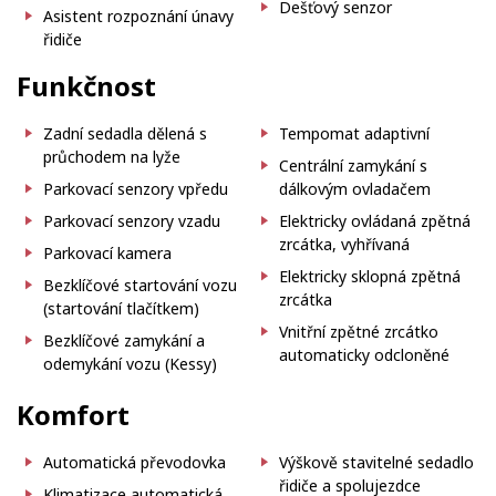
Dešťový senzor
Asistent rozpoznání únavy
řidiče
Funkčnost
Zadní sedadla dělená s
Tempomat adaptivní
průchodem na lyže
Centrální zamykání s
Parkovací senzory vpředu
dálkovým ovladačem
Parkovací senzory vzadu
Elektricky ovládaná zpětná
zrcátka, vyhřívaná
Parkovací kamera
Elektricky sklopná zpětná
Bezklíčové startování vozu
zrcátka
(startování tlačítkem)
Vnitřní zpětné zrcátko
Bezklíčové zamykání a
automaticky odcloněné
odemykání vozu (Kessy)
Komfort
Automatická převodovka
Výškově stavitelné sedadlo
řidiče a spolujezdce
Klimatizace automatická,