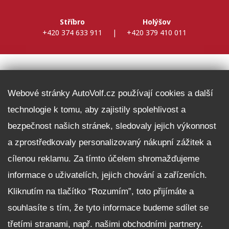
Stříbro
Holýšov
+420 374 633 911
|
+420 379 410 011
DALŠÍ INFORMACE
Webové stránky AutoVolf.cz používají cookies a další
technologie k tomu, aby zajistily spolehlivost a
Fleet program Škoda
bezpečnost našich stránek, sledovaly jejich výkonnost
Nabídka zaměstnání
a zprostředkovaly personalizovaný nákupní zážitek a
Facebook
cílenou reklamu. Za tímto účelem shromažďujeme
Reklamační řád
informace o uživatelích, jejich chování a zařízeních.
Zásady zpracování osobních údajů pro zákazníky
Kliknutím na tlačítko “Rozumím”, toto přijímáte a
Upozornění pro věřitele a společníky na jejich práva
Nastavení cookies
souhlasíte s tím, že tyto informace budeme sdílet se
třetími stranami, např. našimi obchodními partnery.