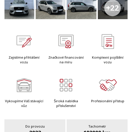
+22
Zajistíme přihlášení
Značkové financování
Komplexní pojištění
vozu
na míru
vozu
Vykoupíme Váš stávající
Široká nabídka
Profesionální přístup
vůz
příslušenství
Do provozu
Tachometr