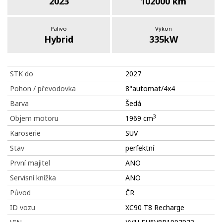
2023
102000 km
Palivo
Výkon
Hybrid
335kW
STK do
2027
Pohon / převodovka
8°automat/4x4
Barva
Šedá
3
Objem motoru
1969 cm
Karoserie
SUV
Stav
perfektní
První majitel
ANO
Servisní knížka
ANO
Původ
ČR
ID vozu
XC90 T8 Recharge