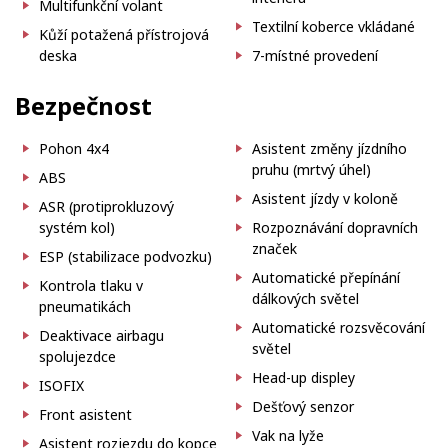
Multifunkční volant
Textilní koberce vkládané
Kůží potažená přístrojová
deska
7-místné provedení
Bezpečnost
Pohon 4x4
Asistent změny jízdního
pruhu (mrtvý úhel)
ABS
Asistent jízdy v koloně
ASR (protiprokluzový
systém kol)
Rozpoznávání dopravních
značek
ESP (stabilizace podvozku)
Automatické přepínání
Kontrola tlaku v
dálkových světel
pneumatikách
Automatické rozsvěcování
Deaktivace airbagu
světel
spolujezdce
Head-up displey
ISOFIX
Dešťový senzor
Front asistent
Vak na lyže
Asistent rozjezdu do kopce