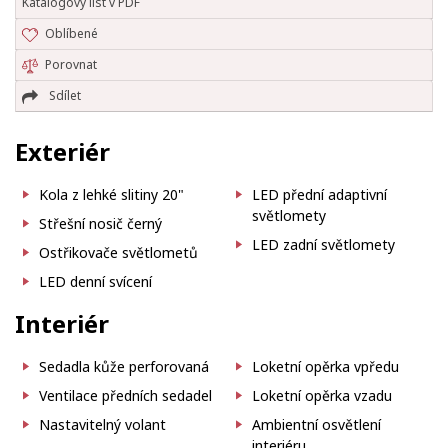
Katalogový list v PDF
Oblíbené
Porovnat
Sdílet
Exteriér
Kola z lehké slitiny 20"
LED přední adaptivní
světlomety
Střešní nosič černý
LED zadní světlomety
Ostřikovače světlometů
LED denní svícení
Interiér
Sedadla kůže perforovaná
Loketní opěrka vpředu
Ventilace předních sedadel
Loketní opěrka vzadu
Nastavitelný volant
Ambientní osvětlení
interiéru