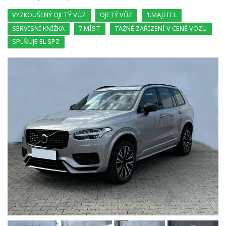
VYZKOUŠENÝ OJETÝ VŮZ
OJETÝ VŮZ
1.MAJITEL
SERVISNÍ KNÍŽKA
7 MÍST
TAŽNÉ ZAŘÍZENÍ V CENĚ VOZU
SPLŇUJE EL SPZ