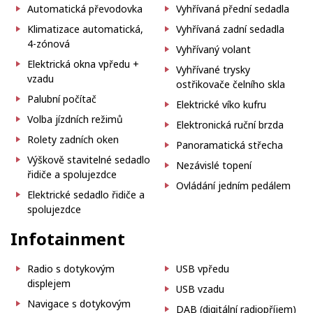
Automatická převodovka
Vyhřívaná přední sedadla
Klimatizace automatická,
Vyhřívaná zadní sedadla
4-zónová
Vyhřívaný volant
Elektrická okna vpředu +
Vyhřívané trysky
vzadu
ostřikovače čelního skla
Palubní počítač
Elektrické víko kufru
Volba jízdních režimů
Elektronická ruční brzda
Rolety zadních oken
Panoramatická střecha
Výškově stavitelné sedadlo
Nezávislé topení
řidiče a spolujezdce
Ovládání jedním pedálem
Elektrické sedadlo řidiče a
spolujezdce
Infotainment
Radio s dotykovým
USB vpředu
displejem
USB vzadu
Navigace s dotykovým
DAB (digitální radiopříjem)