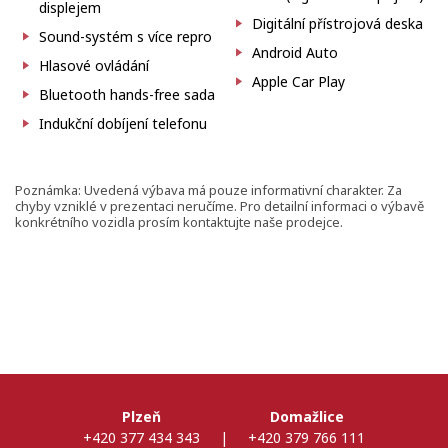
displejem
Digitální přístrojová deska
Sound-systém s více repro
Android Auto
Hlasové ovládání
Apple Car Play
Bluetooth hands-free sada
Indukční dobíjení telefonu
Poznámka: Uvedená výbava má pouze informativní charakter. Za
chyby vzniklé v prezentaci neručíme. Pro detailní informaci o výbavě
konkrétního vozidla prosím kontaktujte naše prodejce.
Plzeň
Domažlice
+420 377 434 343
|
+420 379 766 111