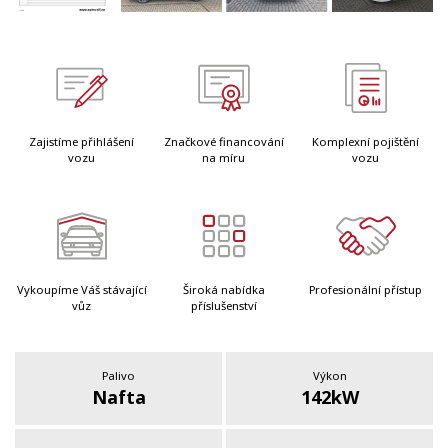
Zajistíme přihlášení
Značkové financování
Komplexní pojištění
vozu
na míru
vozu
Vykoupíme Váš stávající
Široká nabídka
Profesionální přístup
vůz
příslušenství
Palivo
Výkon
Nafta
142kW