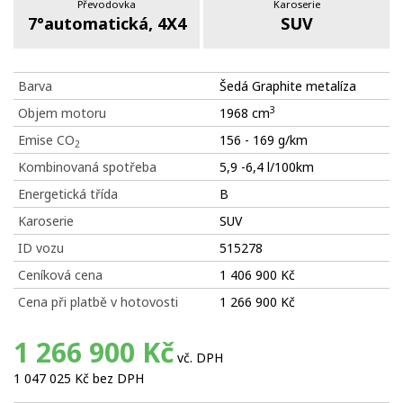
Převodovka
Karoserie
7°automatická, 4X4
SUV
Barva
Šedá Graphite metalíza
3
Objem motoru
1968 cm
Emise CO
156 - 169 g/km
2
Kombinovaná spotřeba
5,9 -6,4 l/100km
Energetická třída
B
Karoserie
SUV
ID vozu
515278
Ceníková cena
1 406 900 Kč
Cena při platbě v hotovosti
1 266 900 Kč
1 266 900 Kč
vč. DPH
1 047 025 Kč bez DPH