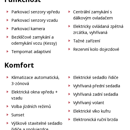
Parkovací senzory vpředu
Centrální zamykání s
dálkovým ovladačem
Parkovací senzory vzadu
Elektricky ovládaná zpětná
Parkovací kamera
zrcátka, vyhřívaná
Bezklíčové zamykání a
Tažné zařízení
odemykání vozu (Kessy)
Rezervní kolo dojezdové
Tempomat adaptivní
Komfort
Klimatizace automatická,
Elektrické sedadlo řidiče
3-zónová
Vyhřívaná přední sedadla
Elektrická okna vpředu +
Vyhřívaná zadní sedadla
vzadu
Vyhřívaný volant
Volba jízdních režimů
Elektrické víko kufru
Sunset
Elektronická ruční brzda
Výškově stavitelné sedadlo
řidiče a spolujezdce