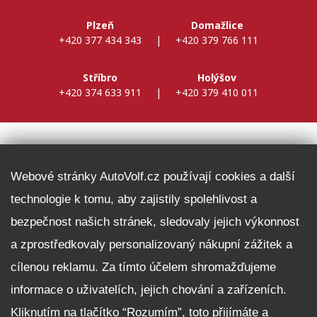
Plzeň
Domažlice
+420 377 434 343
|
+420 379 766 111
Stříbro
Holýšov
+420 374 633 911
|
+420 379 410 011
DALŠÍ INFORMACE
Webové stránky AutoVolf.cz používají cookies a další
technologie k tomu, aby zajistily spolehlivost a
Fleet program Škoda
bezpečnost našich stránek, sledovaly jejich výkonnost
Nabídka zaměstnání
a zprostředkovaly personalizovaný nákupní zážitek a
Facebook
cílenou reklamu. Za tímto účelem shromažďujeme
Reklamační řád
informace o uživatelích, jejich chování a zařízeních.
Zásady zpracování osobních údajů pro zákazníky
Kliknutím na tlačítko “Rozumím”, toto přijímáte a
Upozornění pro věřitele a společníky na jejich práva