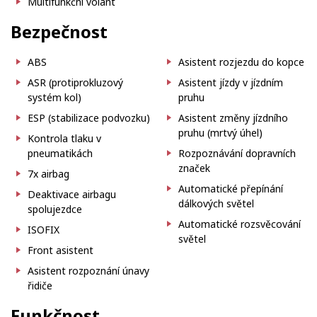
Multifunkční volant
Bezpečnost
ABS
Asistent rozjezdu do kopce
ASR (protiprokluzový
Asistent jízdy v jízdním
systém kol)
pruhu
ESP (stabilizace podvozku)
Asistent změny jízdního
pruhu (mrtvý úhel)
Kontrola tlaku v
pneumatikách
Rozpoznávání dopravních
značek
7x airbag
Automatické přepínání
Deaktivace airbagu
dálkových světel
spolujezdce
Automatické rozsvěcování
ISOFIX
světel
Front asistent
Asistent rozpoznání únavy
řidiče
Funkčnost