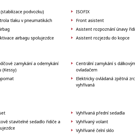
(stabilizace podvozku)
ISOFIX
trola tlaku v pneumatikách
Front asistent
irbag
Asistent rozpoznání únavy řid
tivace airbagu spolujezdce
Asistent rozjezdu do kopce
klíčové zamykání a odemykání
Centrální zamykání s dálkový
 (Kessy)
ovladačem
pomat
Elektricky ovládaná zpětná zr
vyhřívaná
set
Vyhřívaná přední sedadla
ově stavitelné sedadlo řidiče a
Vyhřívaný volant
lujezdce
Vyhřívané čelní sklo