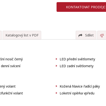
KONTAKTOVAT PRODEJC
Katalogový list v PDF
Sdílet
šní nosič černý
LED přední světlomety
denní svícení
LED zadní světlomety
ený volant
Kožená hlavice řadící páky
ifunkční volant
Loketní opěrka vpředu