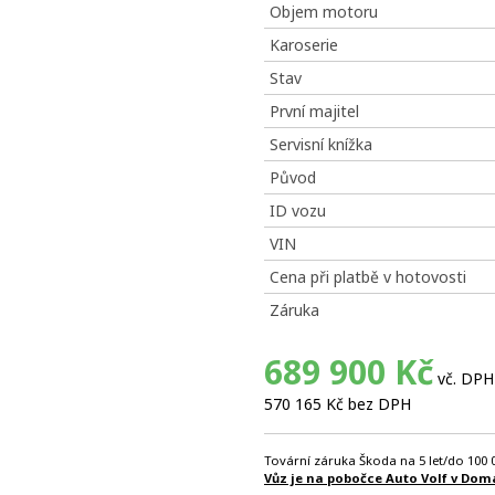
Objem motoru
Karoserie
Stav
První majitel
Servisní knížka
Původ
ID vozu
VIN
Cena při platbě v hotovosti
Záruka
689 900 Kč
vč. DPH
570 165 Kč bez DPH
Tovární záruka Škoda na 5 let/do 100
Vůz je na pobočce Auto Volf v Doma