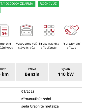
ET/100.000KM ZDARMA
ROČNÍ VŮZ
mplexní
Vykoupíme Váš
Široká nabídka
Profesionální
štění vozu
stávající vůz
příslušenství
přístup
metr
Palivo
Výkon
4 km
Benzin
110 kW
01/2029
6°manuální/přední
šedá Graphite metalíza