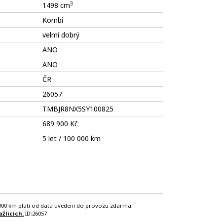
3
1498 cm
Kombi
velmi dobrý
ANO
ANO
ČR
26057
TMBJR8NX5SY100825
689 900 Kč
5 let / 100 000 km
 000 km platí od data uvedení do provozu zdarma.
žlicích.
ID:26057