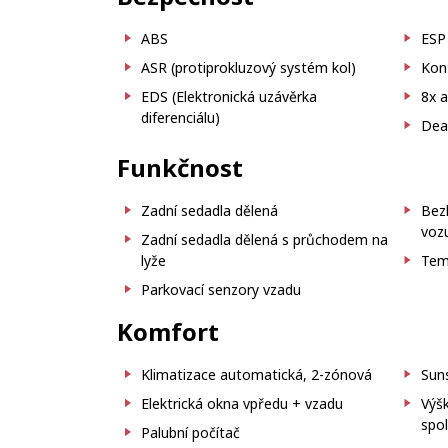
ABS
ESP 
ASR (protiprokluzový systém kol)
Kon
EDS (Elektronická uzávěrka
8x a
diferenciálu)
Deak
Funkčnost
Zadní sedadla dělená
Bez
vozu
Zadní sedadla dělená s průchodem na
lyže
Tem
Parkovací senzory vzadu
Komfort
Klimatizace automatická, 2-zónová
Sun
Elektrická okna vpředu + vzadu
Výšk
spo
Palubní počítač