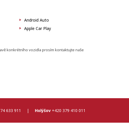
Android Auto
Apple Car Play
bavě konkrétního vozidla prosím kontaktujte naše
74 633 911
|
Holýšov
+420 379 410 011