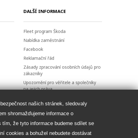
DALŠÍ INFORMACE
Fleet program Škoda
Nabídka zaměstnání
Facebook
Reklamační řád
Zásady zpracování osobních údajů pro
zákazníky
Upozornění pro věřitele a společníky
na jejich práva
Nastavení cookies
a bezpečnost našich stránek, sledovaly
NEZÁVAZNĚ POPTAT VŮZ
čelem shromažďujeme informace o
 s tím, že tyto informace budeme sdílet se
dní cookies a bohužel nebudete dostávat