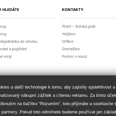
O HLEDÁTE
KONTAKTY
ozy
Plzeň – Borská pole
vozy
Holýšov
 objednávka do servisu
Stříbro
vání a pojištění
Domažlice
né vozy
Pomoc v nouzi
ies a další technologie k tomu, aby zajistily spolehlivost 
onalizovaný nákupní zážitek a cílenou reklamu. Za tímto ú
Kliknutím na tlačítko “Rozumím”, toto přijímáte a souhlasíte
i partnery. Pokud toto odmítnete budeme používat jen zákla