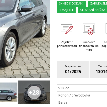
IHNED K DODÁNÍ
ZÁRUKA 5L
1.MAJITEL
SERVISNÍ KNÍŽKA
Zajistíme
Značkové
Ko
přihlášení vozu
financování na
poji
míru
Do provozu
Tacho
01/2025
1301
STK do
+28
Pohon / převodovka
Barva