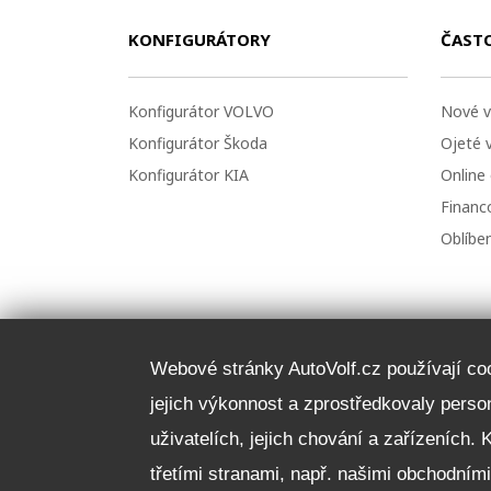
KONFIGURÁTORY
ČAST
Konfigurátor VOLVO
Nové v
Konfigurátor Škoda
Ojeté 
Konfigurátor KIA
Online
Financo
Oblíbe
Webové stránky AutoVolf.cz používají cook
jejich výkonnost a zprostředkovaly pers
uživatelích, jejich chování a zařízeních. 
třetími stranami, např. našimi obchodním