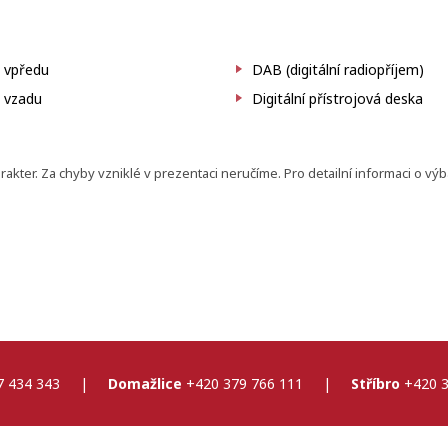
 vpředu
DAB (digitální radiopříjem)
 vzadu
Digitální přístrojová deska
ter. Za chyby vzniklé v prezentaci neručíme. Pro detailní informaci o vý
7 434 343
|
Domažlice
+420 379 766 111
|
Stříbro
+420 3