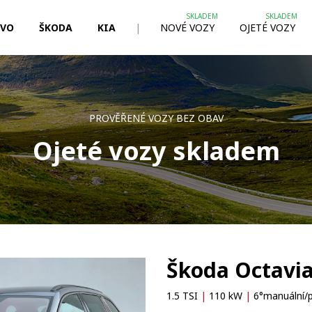
LVO
ŠKODA
KIA
|
NOVÉ VOZY
OJETÉ VOZY
PROVĚŘENÉ VOZY BEZ OBAV
Ojeté vozy skladem
Škoda Octavia
1.5 TSI
|
110 kW
|
6°manuální/p