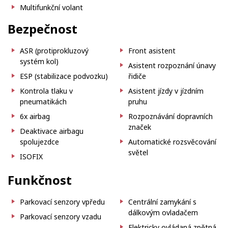
Multifunkční volant
Bezpečnost
ASR (protiprokluzový
Front asistent
systém kol)
Asistent rozpoznání únavy
ESP (stabilizace podvozku)
řidiče
Kontrola tlaku v
Asistent jízdy v jízdním
pneumatikách
pruhu
6x airbag
Rozpoznávání dopravních
značek
Deaktivace airbagu
spolujezdce
Automatické rozsvěcování
světel
ISOFIX
Funkčnost
Parkovací senzory vpředu
Centrální zamykání s
dálkovým ovladačem
Parkovací senzory vzadu
Elektricky ovládaná zpětná