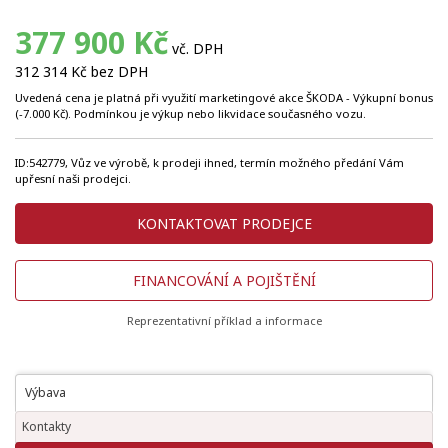
377 900 Kč
vč. DPH
312 314 Kč bez DPH
Uvedená cena je platná při využití marketingové akce ŠKODA - Výkupní bonus
(-7.000 Kč). Podmínkou je výkup nebo likvidace současného vozu.
ID:542779, Vůz ve výrobě, k prodeji ihned, termín možného předání Vám
upřesní naši prodejci.
KONTAKTOVAT PRODEJCE
FINANCOVÁNÍ A POJIŠTĚNÍ
Reprezentativní příklad a informace
Výbava
Kontakty