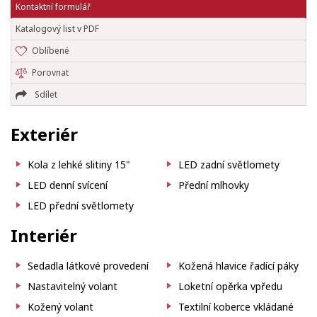
Kontaktní formulář
Katalogový list v PDF
Oblíbené
Porovnat
Sdílet
Exteriér
Kola z lehké slitiny 15"
LED zadní světlomety
LED denní svícení
Přední mlhovky
LED přední světlomety
Interiér
Sedadla látkové provedení
Kožená hlavice řadící páky
Nastavitelný volant
Loketní opěrka vpředu
Kožený volant
Textilní koberce vkládané