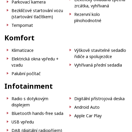
Parkovací kamera
zrcátka, vyhřívaná
Bezklíčové startování vozu
Rezervní kolo
(startování tlačítkem)
plnohodnotné
Tempomat
Komfort
Klimatizace
Výškově stavitelné sedadlo
řidiče a spolujezdce
Elektrická okna vpředu +
vzadu
Vyhřívaná přední sedadla
Palubní počítač
Infotainment
Radio s dotykovým
Digitální přístrojová deska
displejem
Android Auto
Bluetooth hands-free sada
Apple Car Play
USB vpředu
DAB (digitální radiopříjem)