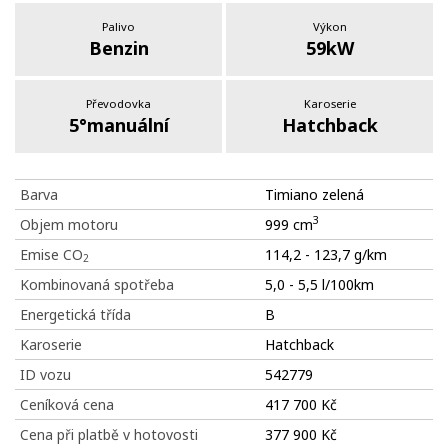
Palivo
Výkon
Benzin
59kW
Převodovka
Karoserie
5°manuální
Hatchback
Barva
Timiano zelená
3
Objem motoru
999 cm
Emise CO
114,2 - 123,7 g/km
2
Kombinovaná spotřeba
5,0 - 5,5 l/100km
Energetická třída
B
Karoserie
Hatchback
ID vozu
542779
Ceníková cena
417 700 Kč
Cena při platbě v hotovosti
377 900 Kč