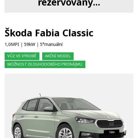
rezervovaný...
Škoda Fabia Classic
1,0MPI
|
59kW
|
5°manuální
VŮZ VE VÝROBĚ
AKČNÍ MODEL
MOŽNOST DLOUHODOBÉHO PRONÁJMU