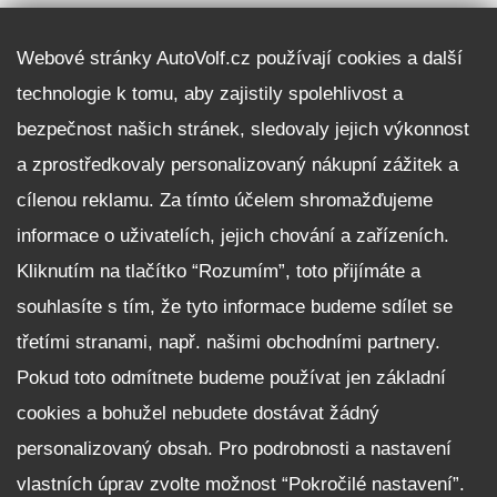
DALŠÍ INFORMACE
Webové stránky AutoVolf.cz používají cookies a další
technologie k tomu, aby zajistily spolehlivost a
Fleet program Škoda
bezpečnost našich stránek, sledovaly jejich výkonnost
Nabídka zaměstnání
a zprostředkovaly personalizovaný nákupní zážitek a
Facebook
cílenou reklamu. Za tímto účelem shromažďujeme
Reklamační řád
informace o uživatelích, jejich chování a zařízeních.
Zásady zpracování osobních údajů pro zákazníky
Kliknutím na tlačítko “Rozumím”, toto přijímáte a
Upozornění pro věřitele a společníky na jejich práva
Nastavení cookies
souhlasíte s tím, že tyto informace budeme sdílet se
třetími stranami, např. našimi obchodními partnery.
NEZÁVAZNĚ POPTAT VŮZ
Pokud toto odmítnete budeme používat jen základní
cookies a bohužel nebudete dostávat žádný
personalizovaný obsah. Pro podrobnosti a nastavení
vlastních úprav zvolte možnost “Pokročilé nastavení”.