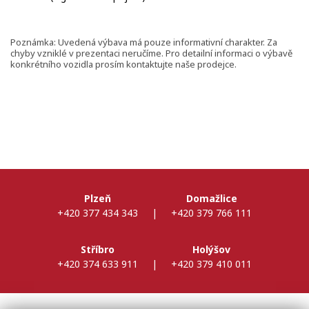
Poznámka: Uvedená výbava má pouze informativní charakter. Za
chyby vzniklé v prezentaci neručíme. Pro detailní informaci o výbavě
konkrétního vozidla prosím kontaktujte naše prodejce.
Plzeň
Domažlice
+420 377 434 343
|
+420 379 766 111
Stříbro
Holýšov
+420 374 633 911
|
+420 379 410 011