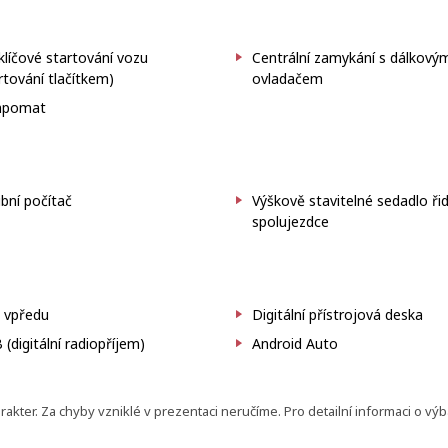
líčové startování vozu
Centrální zamykání s dálkový
rtování tlačítkem)
ovladačem
pomat
bní počítač
Výškově stavitelné sedadlo řid
spolujezdce
 vpředu
Digitální přístrojová deska
(digitální radiopříjem)
Android Auto
ter. Za chyby vzniklé v prezentaci neručíme. Pro detailní informaci o vý