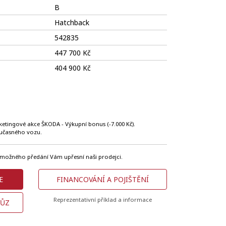
B
Hatchback
542835
447 700 Kč
404 900 Kč
ketingové akce ŠKODA - Výkupní bonus (-7.000 Kč).
oučasného vozu.
ín možného předání Vám upřesní naši prodejci.
E
FINANCOVÁNÍ A POJIŠTĚNÍ
Reprezentativní příklad a informace
VŮZ