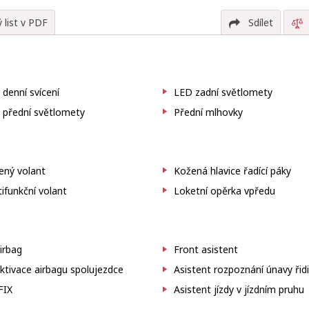
 list v PDF
Sdílet
denní svícení
LED zadní světlomety
 přední světlomety
Přední mlhovky
ený volant
Kožená hlavice řadící páky
ifunkční volant
Loketní opěrka vpředu
irbag
Front asistent
tivace airbagu spolujezdce
Asistent rozpoznání únavy řid
FIX
Asistent jízdy v jízdním pruhu