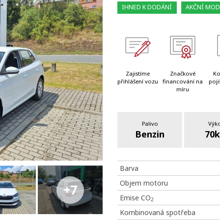
IHNED K DODÁNÍ
AKČNÍ MOD
Zajistíme
Značkové
Ko
přihlášení vozu
financování na
poji
míru
Palivo
Výk
Benzin
70
Barva
Objem motoru
+7
Emise CO
2
Kombinovaná spotřeba