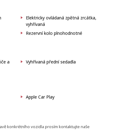
m
Elektricky ovládaná zpětná zrcátka,
vyhřívaná
Rezervní kolo plnohodnotné
iče a
Vyhřívaná přední sedadla
Apple Car Play
bavě konkrétního vozidla prosím kontaktujte naše