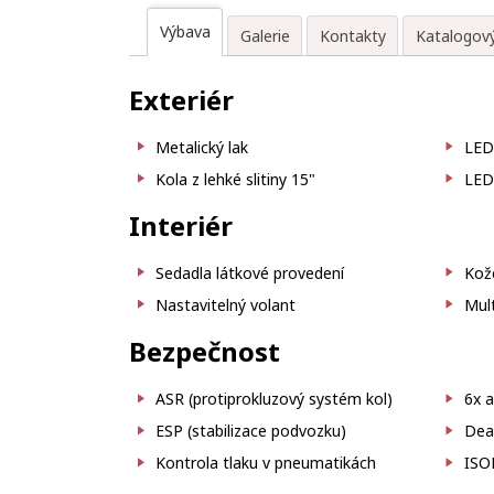
Výbava
Galerie
Kontakty
Katalogový
Exteriér
Metalický lak
LED 
Kola z lehké slitiny 15"
LED
Interiér
Sedadla látkové provedení
Kož
Nastavitelný volant
Mult
Bezpečnost
ASR (protiprokluzový systém kol)
6x a
ESP (stabilizace podvozku)
Deak
Kontrola tlaku v pneumatikách
ISO