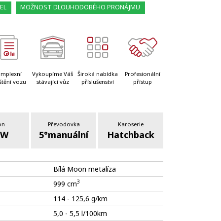
EL
MOŽNOST DLOUHODOBÉHO PRONÁJMU
mplexní
Vykoupíme Váš
Široká nabídka
Profesionální
štění vozu
stávající vůz
příslušenství
přístup
on
Převodovka
Karoserie
kW
5°manuální
Hatchback
Bílá Moon metalíza
3
999 cm
114 - 125,6 g/km
5,0 - 5,5 l/100km