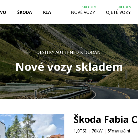
LVO
ŠKODA
KIA
|
NOVÉ VOZY
OJETÉ VOZY
DESÍTKY AUT IHNED K DODÁNÍ
Nové vozy skladem
Škoda Fabia C
1,0TSI
|
70kW
|
5°manuální