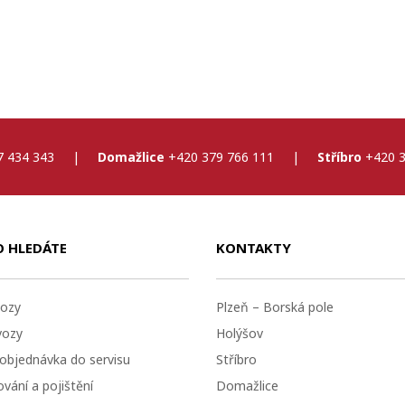
7 434 343
|
Domažlice
+420 379 766 111
|
Stříbro
+420 3
O HLEDÁTE
KONTAKTY
ozy
Plzeň – Borská pole
vozy
Holýšov
 objednávka do servisu
Stříbro
vání a pojištění
Domažlice