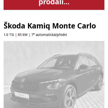
prodali...
Škoda Kamiq Monte Carlo
1.0 TSi
|
85 kW
|
7° automatická/přední