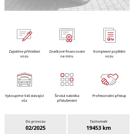
Zajistíme přihlášení
Značkové financování
Komplexní pojištění
vozu
na míru
vozu
Vykoupíme Váš stávající
Široká nabídka
Profesionální přístup
vůz
příslušenství
Do provozu
Tachometr
02/2025
19453 km