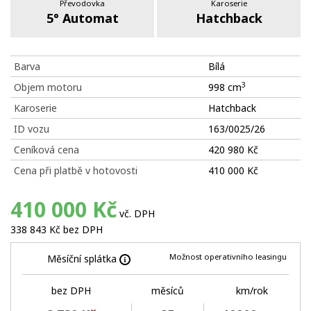
Převodovka
Karoserie
5° Automat
Hatchback
Barva
Bílá
3
Objem motoru
998 cm
Karoserie
Hatchback
ID vozu
163/0025/26
Ceníková cena
420 980 Kč
Cena při platbě v hotovosti
410 000 Kč
410 000 Kč
vč. DPH
338 843 Kč bez DPH
Možnost operativního leasingu
Měsíční splátka
bez DPH
měsíců
km/rok