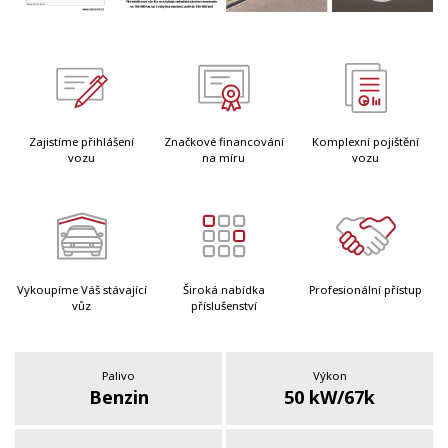
Zajistíme přihlášení
Značkové financování
Komplexní pojištění
vozu
na míru
vozu
Vykoupíme Váš stávající
Široká nabídka
Profesionální přístup
vůz
příslušenství
Palivo
Výkon
Benzin
50 kW/67k