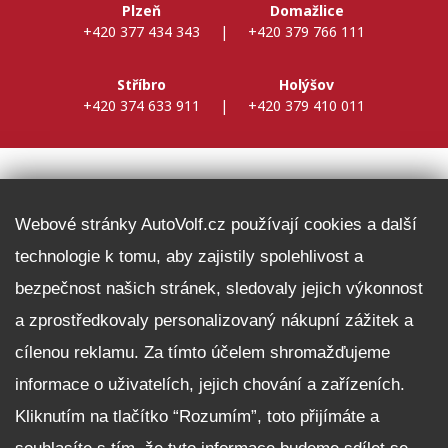
Plzeň
Domažlice
+420 377 434 343
|
+420 379 766 111
Stříbro
Holýšov
+420 374 633 911
|
+420 379 410 011
DALŠÍ INFORMACE
Webové stránky AutoVolf.cz používají cookies a další
technologie k tomu, aby zajistily spolehlivost a
Fleet program Škoda
bezpečnost našich stránek, sledovaly jejich výkonnost
Nabídka zaměstnání
a zprostředkovaly personalizovaný nákupní zážitek a
Facebook
cílenou reklamu. Za tímto účelem shromažďujeme
Reklamační řád
informace o uživatelích, jejich chování a zařízeních.
Zásady zpracování osobních údajů pro zákazníky
Kliknutím na tlačítko “Rozumím”, toto přijímáte a
Upozornění pro věřitele a společníky na jejich práva
Nastavení cookies