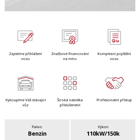
Zajistíme přihlášení
Značkové financování
Komplexní pojištění
vozu
na míru
vozu
Vykoupíme Váš stávající
Široká nabídka
Profesionální přístup
vůz
příslušenství
Palivo
Výkon
Benzin
110kW/150k