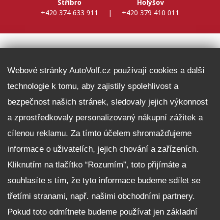
Stříbro
Holýšov
+420 374 633 911
|
+420 379 410 011
DALŠÍ INFORMACE
Webové stránky AutoVolf.cz používají cookies a další
technologie k tomu, aby zajistily spolehlivost a
Fleet program Škoda
bezpečnost našich stránek, sledovaly jejich výkonnost
Nabídka zaměstnání
a zprostředkovaly personalizovaný nákupní zážitek a
Facebook
cílenou reklamu. Za tímto účelem shromažďujeme
Reklamační řád
informace o uživatelích, jejich chování a zařízeních.
Zásady zpracování osobních údajů pro zákazníky
Kliknutím na tlačítko “Rozumím”, toto přijímáte a
Upozornění pro věřitele a společníky na jejich práva
Nastavení cookies
souhlasíte s tím, že tyto informace budeme sdílet se
třetími stranami, např. našimi obchodními partnery.
NEZÁVAZNĚ POPTAT VŮZ
Pokud toto odmítnete budeme používat jen základní