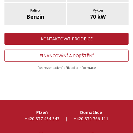
Palivo
Výkon
Benzin
70 kW
KONTAKTOVAT PRODEJCE
FINANCOVÁNÍ A POJIŠTĚNÍ
Reprezentativní příklad a informace
Plzeň
Domažlice
+420 377 434 343
|
+420 379 766 111