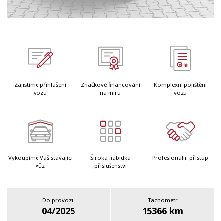
Zajistíme přihlášení
Značkové financování
Komplexní pojištění
vozu
na míru
vozu
Vykoupíme Váš stávající
Široká nabídka
Profesionální přístup
vůz
příslušenství
Do provozu
Tachometr
04/2025
15366 km