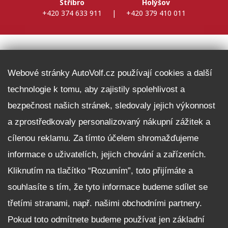
Stříbro
Holýšov
+420 374 633 911
|
+420 379 410 011
DALŠÍ INFORMACE
Webové stránky AutoVolf.cz používají cookies a další
technologie k tomu, aby zajistily spolehlivost a
Fleet program Škoda
bezpečnost našich stránek, sledovaly jejich výkonnost
Nabídka zaměstnání
a zprostředkovaly personalizovaný nákupní zážitek a
Facebook
cílenou reklamu. Za tímto účelem shromažďujeme
Reklamační řád
informace o uživatelích, jejich chování a zařízeních.
Zásady zpracování osobních údajů pro zákazníky
Kliknutím na tlačítko “Rozumím”, toto přijímáte a
Upozornění pro věřitele a společníky na jejich práva
Nastavení cookies
souhlasíte s tím, že tyto informace budeme sdílet se
třetími stranami, např. našimi obchodními partnery.
NEZÁVAZNĚ POPTAT VŮZ
Pokud toto odmítnete budeme používat jen základní