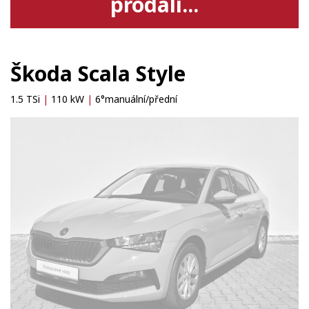
prodali...
Škoda Scala Style
1.5 TSi
|
110 kW
|
6°manuální/přední