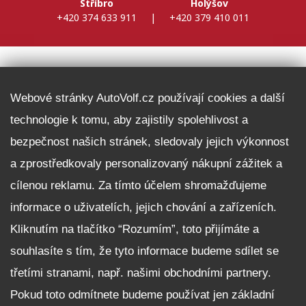
Stříbro
Holýšov
+420 374 633 911
|
+420 379 410 011
DALŠÍ INFORMACE
Webové stránky AutoVolf.cz používají cookies a další
technologie k tomu, aby zajistily spolehlivost a
Fleet program Škoda
bezpečnost našich stránek, sledovaly jejich výkonnost
Nabídka zaměstnání
a zprostředkovaly personalizovaný nákupní zážitek a
Facebook
cílenou reklamu. Za tímto účelem shromažďujeme
Reklamační řád
informace o uživatelích, jejich chování a zařízeních.
Zásady zpracování osobních údajů pro zákazníky
Kliknutím na tlačítko “Rozumím”, toto přijímáte a
Upozornění pro věřitele a společníky na jejich práva
Nastavení cookies
souhlasíte s tím, že tyto informace budeme sdílet se
třetími stranami, např. našimi obchodními partnery.
NEZÁVAZNĚ POPTAT VŮZ
Pokud toto odmítnete budeme používat jen základní