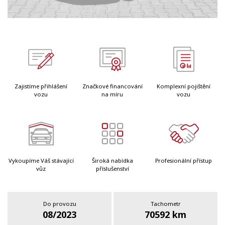
Zajistíme přihlášení
Značkové financování
Komplexní pojištění
vozu
na míru
vozu
Vykoupíme Váš stávající
Široká nabídka
Profesionální přístup
vůz
příslušenství
Do provozu
Tachometr
08/2023
70592 km