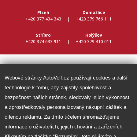
Plzeň
Domažlice
+420 377 434 343
|
+420 379 766 111
Stříbro
Holýšov
+420 374 633 911
|
+420 379 410 011
DALŠÍ INFORMACE
Webové stránky AutoVolf.cz používají cookies a další
technologie k tomu, aby zajistily spolehlivost a
Fleet program Škoda
bezpečnost našich stránek, sledovaly jejich výkonnost
Nabídka zaměstnání
a zprostředkovaly personalizovaný nákupní zážitek a
Facebook
cílenou reklamu. Za tímto účelem shromažďujeme
Reklamační řád
informace o uživatelích, jejich chování a zařízeních.
Zásady zpracování osobních údajů pro zákazníky
Upozornění pro věřitele a společníky na jejich práva
Kliknutím na tlačítko “Rozumím”, toto přijímáte a