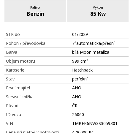
Palivo
Výkon
Benzin
85 Kw
STK do
01/2029
Pohon / převodovka
7°automatická/přední
Barva
bílá Moon metalíza
3
Objem motoru
999 cm
Karoserie
Hatchback
Stav
perfekní
První majitel
ANO
Servisní knížka
ANO
Původ
ČR
ID vozu
26060
VIN
TMBER6NW3S3059301
Cena při platbě v hotovosti
478 000 Kč