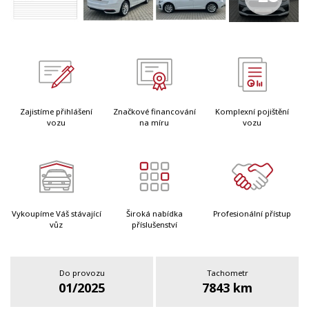
Zajistíme přihlášení
Značkové financování
Komplexní pojištění
vozu
na míru
vozu
Vykoupíme Váš stávající
Široká nabídka
Profesionální přístup
vůz
příslušenství
Do provozu
Tachometr
01/2025
7843 km