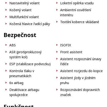
Nastavitelný volant
Loketní opěrka vzadu
Kožený volant
Ambientní osvětlení
interiéru
Multifunkční volant
Textilní koberce vkládané
Kožená hlavice řadící páky
Bezpečnost
ABS
ISOFIX
ASR (protiprokluzový
Front asistent
systém kol)
Asistent rozpoznání únavy
ESP (stabilizace podvozku)
řidiče
Kontrola tlaku v
Asistent rozjezdu do kopce
pneumatikách
Asistent jízdy v jízdním
6x airbag
pruhu
Deaktivace airbagu
Rozpoznávání dopravních
spolujezdce
značek
Funkčnost