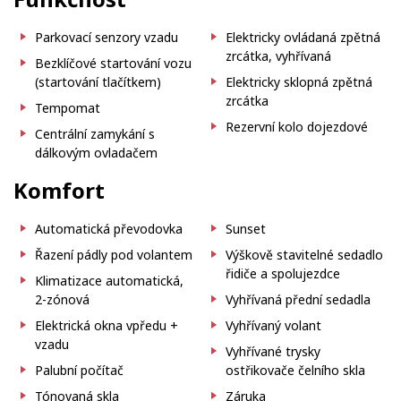
Parkovací senzory vzadu
Elektricky ovládaná zpětná
zrcátka, vyhřívaná
Bezklíčové startování vozu
(startování tlačítkem)
Elektricky sklopná zpětná
zrcátka
Tempomat
Rezervní kolo dojezdové
Centrální zamykání s
dálkovým ovladačem
Komfort
Automatická převodovka
Sunset
Řazení pádly pod volantem
Výškově stavitelné sedadlo
řidiče a spolujezdce
Klimatizace automatická,
2-zónová
Vyhřívaná přední sedadla
Elektrická okna vpředu +
Vyhřívaný volant
vzadu
Vyhřívané trysky
Palubní počítač
ostřikovače čelního skla
Tónovaná skla
Záruka