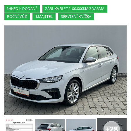
IHNED K DODÁNÍ
ZÁRUKA 5LET/100.000KM ZDARMA
ROČNÍ VŮZ
1.MAJITEL
SERVISNÍ KNÍŽKA
+28