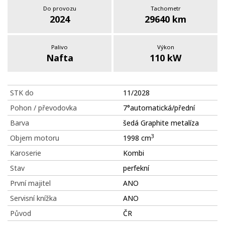
Do provozu
Tachometr
2024
29640 km
Palivo
Výkon
Nafta
110 kW
STK do
11/2028
Pohon / převodovka
7°automatická/přední
Barva
šedá Graphite metalíza
3
Objem motoru
1998 cm
Karoserie
Kombi
Stav
perfekní
První majitel
ANO
Servisní knížka
ANO
Původ
ČR