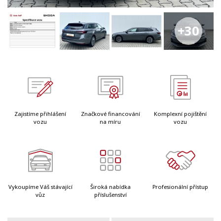
+30
Zajistíme přihlášení
Značkové financování
Komplexní pojištění
vozu
na míru
vozu
Vykoupíme Váš stávající
Široká nabídka
Profesionální přístup
vůz
příslušenství