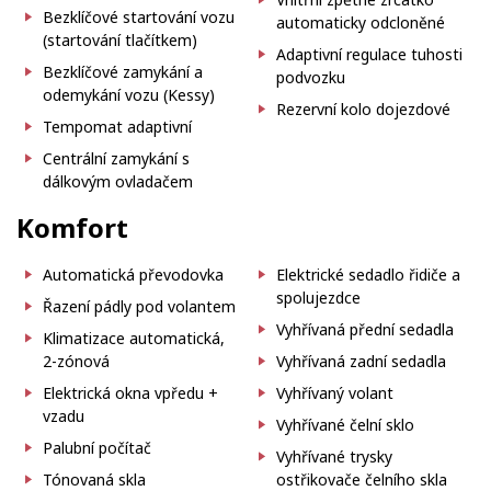
Bezklíčové startování vozu
automaticky odcloněné
(startování tlačítkem)
Adaptivní regulace tuhosti
Bezklíčové zamykání a
podvozku
odemykání vozu (Kessy)
Rezervní kolo dojezdové
Tempomat adaptivní
Centrální zamykání s
dálkovým ovladačem
Komfort
Automatická převodovka
Elektrické sedadlo řidiče a
spolujezdce
Řazení pádly pod volantem
Vyhřívaná přední sedadla
Klimatizace automatická,
2-zónová
Vyhřívaná zadní sedadla
Elektrická okna vpředu +
Vyhřívaný volant
vzadu
Vyhřívané čelní sklo
Palubní počítač
Vyhřívané trysky
Tónovaná skla
ostřikovače čelního skla