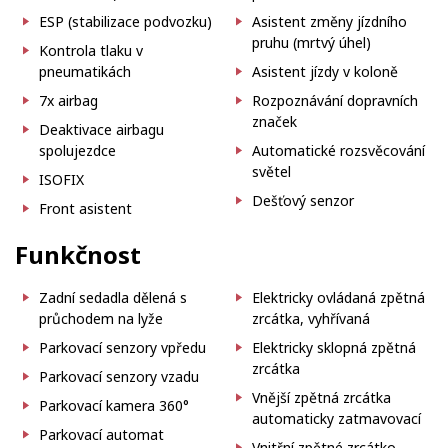
ESP (stabilizace podvozku)
Asistent změny jízdního
pruhu (mrtvý úhel)
Kontrola tlaku v
pneumatikách
Asistent jízdy v koloně
7x airbag
Rozpoznávání dopravních
značek
Deaktivace airbagu
spolujezdce
Automatické rozsvěcování
světel
ISOFIX
Dešťový senzor
Front asistent
Funkčnost
Zadní sedadla dělená s
Elektricky ovládaná zpětná
průchodem na lyže
zrcátka, vyhřívaná
Parkovací senzory vpředu
Elektricky sklopná zpětná
zrcátka
Parkovací senzory vzadu
Vnější zpětná zrcátka
Parkovací kamera 360°
automaticky zatmavovací
Parkovací automat
Vnitřní zpětné zrcátko