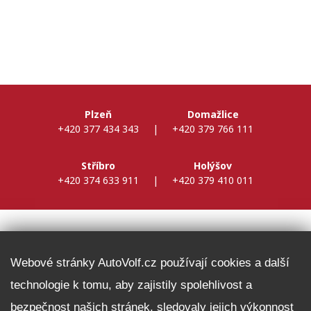
Plzeň
Domažlice
+420 377 434 343
|
+420 379 766 111
Stříbro
Holýšov
+420 374 633 911
|
+420 379 410 011
DALŠÍ INFORMACE
Webové stránky AutoVolf.cz používají cookies a další
technologie k tomu, aby zajistily spolehlivost a
Fleet program Škoda
bezpečnost našich stránek, sledovaly jejich výkonnost