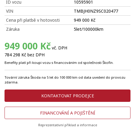
ID vozu
10595901
VIN
TMBJH0NZ9SC020477
Cena při platbě v hotovosti
949 000 Kč
Záruka
5let/100000km
949 000 Kč
vč. DPH
784 298 Kč bez DPH
Benefity platí při koupi vozu s financováním od společnosti Škofin.
Tovární záruka Škoda na 5 let do 100 000 km od data uvedení do provozu
zdarma.
KONTAKTOVAT PRODEJCE
FINANCOVÁNÍ A POJIŠTĚNÍ
Reprezentativní příklad a informace