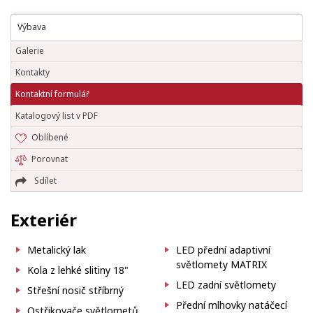
Výbava
Galerie
Kontakty
Kontaktní formulář
Katalogový list v PDF
Oblíbené
Porovnat
Sdílet
Exteriér
Metalický lak
LED přední adaptivní
světlomety MATRIX
Kola z lehké slitiny 18"
LED zadní světlomety
Střešní nosič stříbrný
Přední mlhovky natáčecí
Ostřikovače světlometů