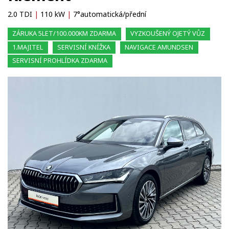
2.0 TDI
|
110 kW
|
7°automatická/přední
ZÁRUKA 5LET/100.000KM ZDARMA
VYZKOUŠENÝ OJETÝ VŮZ
1.MAJITEL
SERVISNÍ KNÍŽKA
NAVIGACE AMUNDSEN
SERVISNÍ PROHLÍDKA ZDARMA