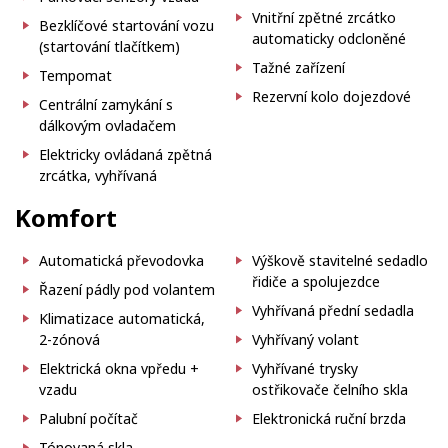
Vnitřní zpětné zrcátko
Bezklíčové startování vozu
automaticky odcloněné
(startování tlačítkem)
Tažné zařízení
Tempomat
Rezervní kolo dojezdové
Centrální zamykání s
dálkovým ovladačem
Elektricky ovládaná zpětná
zrcátka, vyhřívaná
Komfort
Automatická převodovka
Výškově stavitelné sedadlo
řidiče a spolujezdce
Řazení pádly pod volantem
Vyhřívaná přední sedadla
Klimatizace automatická,
2-zónová
Vyhřívaný volant
Elektrická okna vpředu +
Vyhřívané trysky
vzadu
ostřikovače čelního skla
Palubní počítač
Elektronická ruční brzda
Tónovaná skla