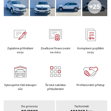
+25
Zajistíme přihlášení
Značkové financování
Komplexní pojištění
vozu
na míru
vozu
Vykoupíme Váš stávající
Široká nabídka
Profesionální přístup
vůz
příslušenství
Do provozu
Tachometr