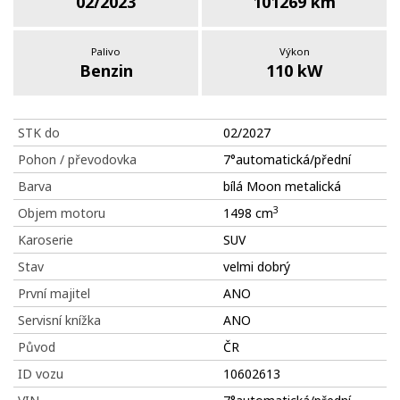
02/2023
101269 km
Palivo
Výkon
Benzin
110 kW
STK do
02/2027
Pohon / převodovka
7°automatická/přední
Barva
bílá Moon metalická
3
Objem motoru
1498 cm
Karoserie
SUV
Stav
velmi dobrý
První majitel
ANO
Servisní knížka
ANO
Původ
ČR
ID vozu
10602613