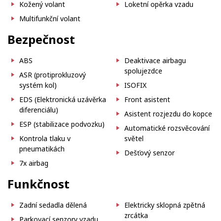
Kožený volant
Loketní opěrka vzadu
Multifunkční volant
Bezpečnost
ABS
Deaktivace airbagu
spolujezdce
ASR (protiprokluzový
systém kol)
ISOFIX
EDS (Elektronická uzávěrka
Front asistent
diferenciálu)
Asistent rozjezdu do kopce
ESP (stabilizace podvozku)
Automatické rozsvěcování
Kontrola tlaku v
světel
pneumatikách
Dešťový senzor
7x airbag
Funkčnost
Zadní sedadla dělená
Elektricky sklopná zpětná
zrcátka
Parkovací senzory vzadu