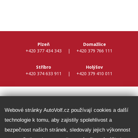
Plzeň
Domažlice
+420 377 434 343
|
+420 379 766 111
Stříbro
Holýšov
+420 374 633 911
|
+420 379 410 011
DALŠÍ INFORMACE
Webové stránky AutoVolf.cz používají cookies a další
technologie k tomu, aby zajistily spolehlivost a
Fleet program Škoda
bezpečnost našich stránek, sledovaly jejich výkonnost
Nabídka zaměstnání