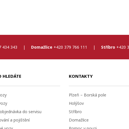
7 434 343
|
Domažlice
+420 379 766 111
|
Stříbro
+420 3
O HLEDÁTE
KONTAKTY
ozy
Plzeň – Borská pole
vozy
Holýšov
 objednávka do servisu
Stříbro
vání a pojištění
Domažlice
né vozy
Pomoc v nouzi