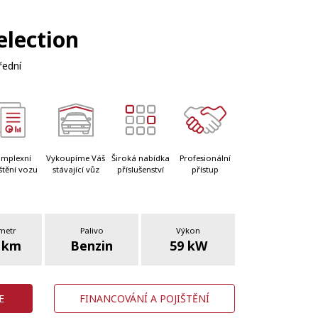
election
řední
mplexní
Vykoupíme Váš
Široká nabídka
Profesionální
štění vozu
stávající vůz
příslušenství
přístup
metr
Palivo
Výkon
 km
Benzin
59 kW
E
FINANCOVÁNÍ A POJIŠTĚNÍ