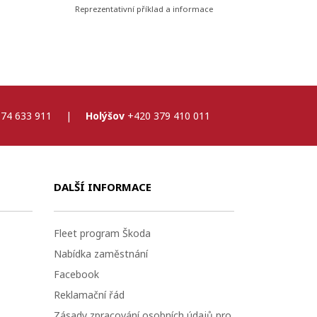
Reprezentativní příklad a informace
74 633 911
|
Holýšov
+420 379 410 011
DALŠÍ INFORMACE
Fleet program Škoda
Nabídka zaměstnání
Facebook
Reklamační řád
Zásady zpracování osobních údajů pro