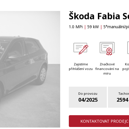
Škoda Fabia S
1.0 MPi
|
59 kW
|
5°manuální/p
Zajistíme
Značkové
Ko
přihlášení vozu
financování na
poji
míru
Do provozu
Tacho
04/2025
2594
KONTAKTOVAT PRODEJC