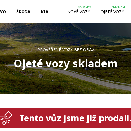
LVO
ŠKODA
KIA
|
NOVÉ VOZY
OJETÉ VOZY
PROVĚŘENÉ VOZY BEZ OBAV
Ojeté vozy skladem
Tento vůz jsme již prodali.