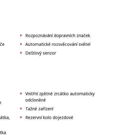
Rozpoznávání dopravních značek
iče
Automatické rozsvěcování světel
Dešťový senzor
Vnitřní zpětné zrcátko automaticky
odcloněné
m
Tažné zařízení
cátka,
Rezervní kolo dojezdové
átka