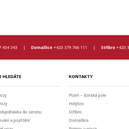
7 434 343
|
Domažlice
+420 379 766 111
|
Stříbro
+420 3
O HLEDÁTE
KONTAKTY
ozy
Plzeň – Borská pole
vozy
Holýšov
 objednávka do servisu
Stříbro
vání a pojištění
Domažlice
né vozy
Pomoc v nouzi