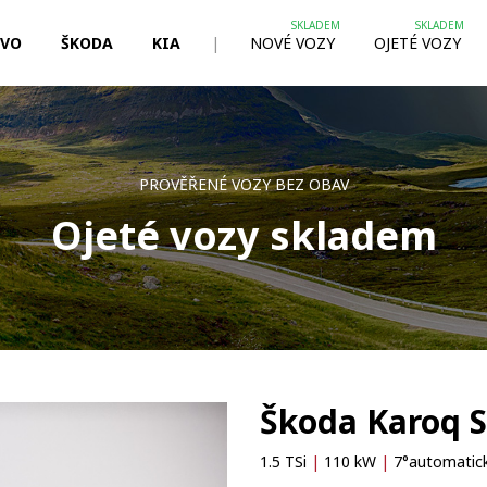
LVO
ŠKODA
KIA
|
NOVÉ VOZY
OJETÉ VOZY
PROVĚŘENÉ VOZY BEZ OBAV
Ojeté vozy skladem
Škoda Karoq S
1.5 TSi
|
110 kW
|
7°automatick