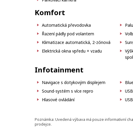
Komfort
Automatická převodovka
Palu
Řazení pádly pod volantem
Volb
Klimatizace automatická, 2-zónová
Sun
Elektrická okna vpředu + vzadu
Výšk
spo
Infotainment
Navigace s dotykovým displejem
Blu
Sound-systém s více repro
USB
Hlasové ovládání
USB
Poznámka: Uvedená výbava má pouze informativní charak
prodejce.