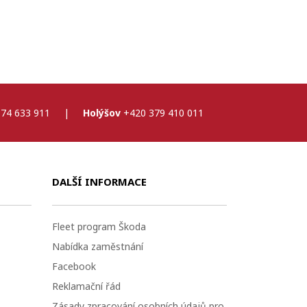
74 633 911
|
Holýšov
+420 379 410 011
DALŠÍ INFORMACE
Fleet program Škoda
Nabídka zaměstnání
Facebook
Reklamační řád
Zásady zpracování osobních údajů pro