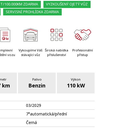
ET/100.000KM ZDARMA
VYZKOUŠENÝ OJETÝ VŮZ
SERVISNÍ PROHLÍDKA ZDARMA
mplexní
Vykoupíme Váš
Široká nabídka
Profesionální
štění vozu
stávající vůz
příslušenství
přístup
metr
Palivo
Výkon
7 km
Benzin
110 kW
03/2029
7°automatická/přední
Černá