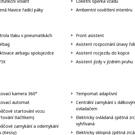
ifunkční volant
Loketní opěrka vzadu
ná hlavice řadící páky
Ambientní osvětlení interiéru
trola tlaku v pneumatikách
Front asistent
irbag
Asistent rozpoznání únavy řid
tivace airbagu spolujezdce
Asistent rozjezdu do kopce
FIX
Asistent jízdy v jízdním pruhu
kovací kamera 360°
Tempomat adaptivní
kovací automat
Centrální zamykání s dálkový
ovladačem
líčové startování vozu
rtování tlačítkem)
Elektricky ovládaná zpětná zr
vyhřívaná
klíčové zamykání a odemykání
 (Kessy)
Elektricky sklopná zpětná zrc