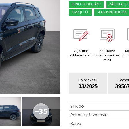
IHNED K DODÁNÍ
ZÁRUKA 5L
1.MAJITEL
SERVISNÍ KNÍŽKA
Zajistíme
Značkové
Ko
přihlášení vozu
financování na
poji
míru
Do provozu
Tacho
03/2025
3956
STK do
+35
Pohon / převodovka
Barva