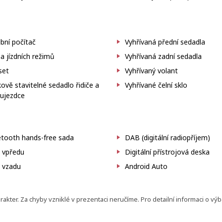
bní počítač
Vyhřívaná přední sedadla
a jízdních režimů
Vyhřívaná zadní sedadla
set
Vyhřívaný volant
ově stavitelné sedadlo řidiče a
Vyhřívané čelní sklo
lujezdce
etooth hands-free sada
DAB (digitální radiopříjem)
 vpředu
Digitální přístrojová deska
 vzadu
Android Auto
ter. Za chyby vzniklé v prezentaci neručíme. Pro detailní informaci o vý