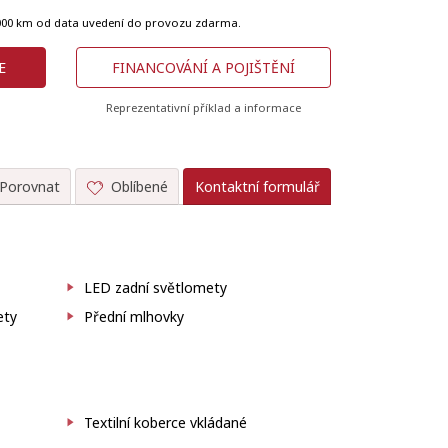
 000 km od data uvedení do provozu zdarma.
E
FINANCOVÁNÍ A POJIŠTĚNÍ
Reprezentativní příklad a informace
Porovnat
Oblíbené
Kontaktní formulář
LED zadní světlomety
ety
Přední mlhovky
Textilní koberce vkládané