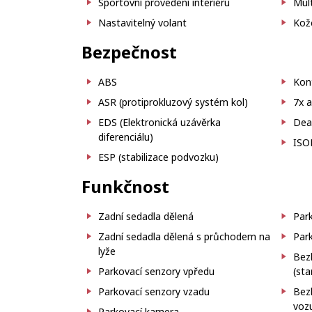
Sportovní provedení interiéru
Mult
Nastavitelný volant
Kože
Bezpečnost
ABS
Kon
ASR (protiprokluzový systém kol)
7x a
EDS (Elektronická uzávěrka
Deak
diferenciálu)
ISO
ESP (stabilizace podvozku)
Funkčnost
Zadní sedadla dělená
Par
Zadní sedadla dělená s průchodem na
Par
lyže
Bezk
Parkovací senzory vpředu
(sta
Parkovací senzory vzadu
Bez
vozu
Parkovací kamera