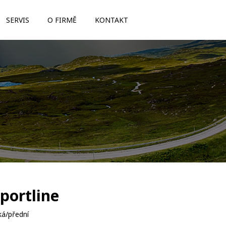
SERVIS
O FIRMĚ
KONTAKT
portline
á/přední