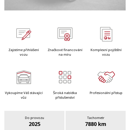
Zajistíme přihlášení
Značkové financování
Komplexní pojištění
vozu
na míru
vozu
Vykoupíme Váš stávající
Široká nabídka
Profesionální přístup
vůz
příslušenství
Do provozu
Tachometr
2025
7880 km