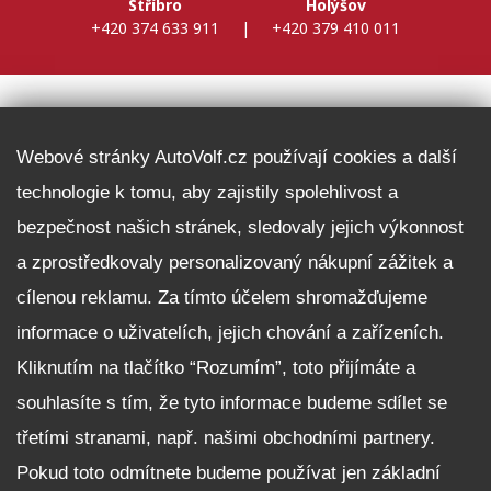
Stříbro
Holýšov
+420 374 633 911
|
+420 379 410 011
DALŠÍ INFORMACE
Webové stránky AutoVolf.cz používají cookies a další
technologie k tomu, aby zajistily spolehlivost a
Fleet program Škoda
bezpečnost našich stránek, sledovaly jejich výkonnost
Nabídka zaměstnání
a zprostředkovaly personalizovaný nákupní zážitek a
Facebook
cílenou reklamu. Za tímto účelem shromažďujeme
Reklamační řád
informace o uživatelích, jejich chování a zařízeních.
Zásady zpracování osobních údajů pro zákazníky
Kliknutím na tlačítko “Rozumím”, toto přijímáte a
Upozornění pro věřitele a společníky na jejich práva
Nastavení cookies
souhlasíte s tím, že tyto informace budeme sdílet se
třetími stranami, např. našimi obchodními partnery.
NEZÁVAZNĚ POPTAT VŮZ
Pokud toto odmítnete budeme používat jen základní