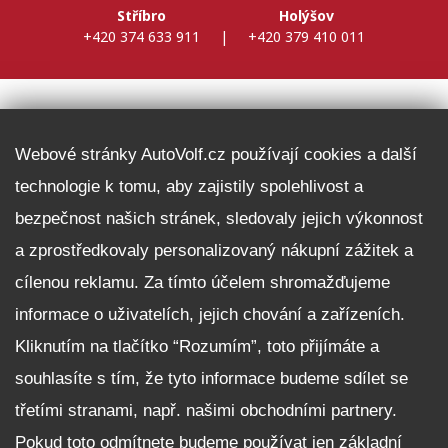
Stříbro
Holýšov
+420 374 633 911
|
+420 379 410 011
DALŠÍ INFORMACE
Webové stránky AutoVolf.cz používají cookies a další
technologie k tomu, aby zajistily spolehlivost a
Fleet program Škoda
bezpečnost našich stránek, sledovaly jejich výkonnost
Nabídka zaměstnání
a zprostředkovaly personalizovaný nákupní zážitek a
Facebook
cílenou reklamu. Za tímto účelem shromažďujeme
Reklamační řád
informace o uživatelích, jejich chování a zařízeních.
Zásady zpracování osobních údajů pro zákazníky
Kliknutím na tlačítko “Rozumím”, toto přijímáte a
Upozornění pro věřitele a společníky na jejich práva
Nastavení cookies
souhlasíte s tím, že tyto informace budeme sdílet se
třetími stranami, např. našimi obchodními partnery.
NEZÁVAZNĚ POPTAT VŮZ
Pokud toto odmítnete budeme používat jen základní