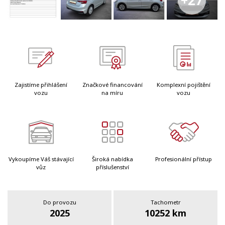
+27
Zajistíme přihlášení
Značkové financování
Komplexní pojištění
vozu
na míru
vozu
Vykoupíme Váš stávající
Široká nabídka
Profesionální přístup
vůz
příslušenství
Do provozu
Tachometr
2025
10252 km