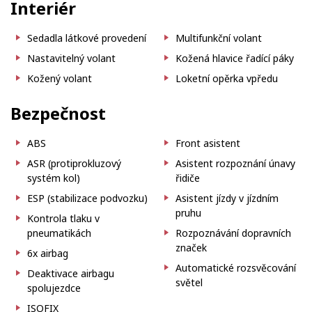
Interiér
Sedadla látkové provedení
Multifunkční volant
Nastavitelný volant
Kožená hlavice řadící páky
Kožený volant
Loketní opěrka vpředu
Bezpečnost
ABS
Front asistent
ASR (protiprokluzový
Asistent rozpoznání únavy
systém kol)
řidiče
ESP (stabilizace podvozku)
Asistent jízdy v jízdním
pruhu
Kontrola tlaku v
pneumatikách
Rozpoznávání dopravních
značek
6x airbag
Automatické rozsvěcování
Deaktivace airbagu
světel
spolujezdce
ISOFIX