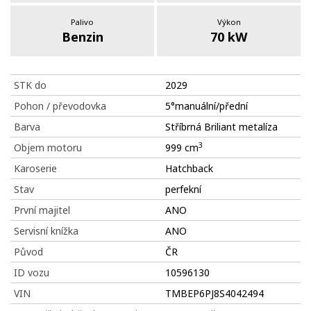
Palivo
Výkon
Benzin
70 kW
STK do
2029
Pohon / převodovka
5°manuální/přední
Barva
Stříbrná Briliant metalíza
3
Objem motoru
999 cm
Karoserie
Hatchback
Stav
perfekní
První majitel
ANO
Servisní knížka
ANO
Původ
ČR
ID vozu
10596130
VIN
TMBEP6PJ8S4042494