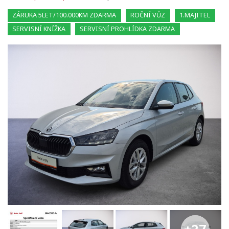
ZÁRUKA 5LET/100.000KM ZDARMA
ROČNÍ VŮZ
1.MAJITEL
SERVISNÍ KNÍŽKA
SERVISNÍ PROHLÍDKA ZDARMA