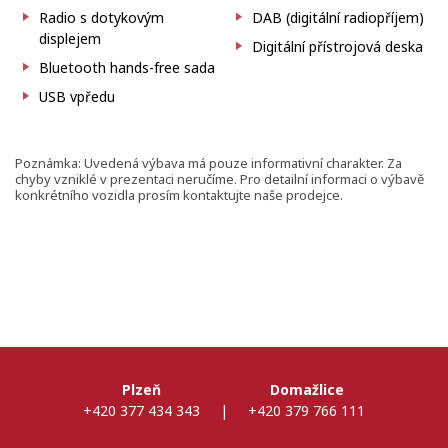
Radio s dotykovým
DAB (digitální radiopříjem)
displejem
Digitální přístrojová deska
Bluetooth hands-free sada
USB vpředu
Poznámka: Uvedená výbava má pouze informativní charakter. Za
chyby vzniklé v prezentaci neručíme. Pro detailní informaci o výbavě
konkrétního vozidla prosím kontaktujte naše prodejce.
Plzeň
Domažlice
+420 377 434 343
|
+420 379 766 111