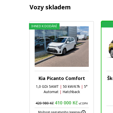
Vozy skladem
IHNED K DODÁNÍ
Oblíbené
Porovnat
Kia Picanto Comfort
Šk
1,0 GDi 5AMT
|
50 kW/67k
|
5°
Automat
|
Hatchback
410 000 Kč
420 980 Kč
vč DPH
Možnost operativního leasingu