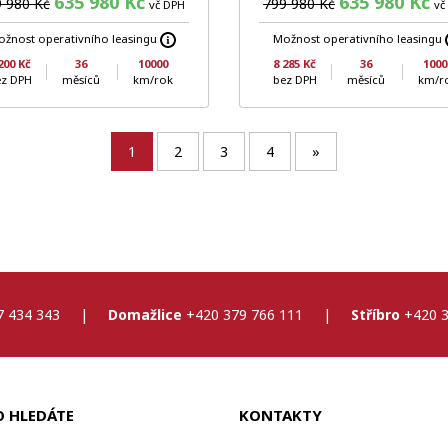
635 980 Kč
635 980 Kč
 980 Kč
799 980 Kč
vč DPH
vč
žnost operativního leasingu
Možnost operativního leasingu
200 Kč
36
10000
8 285 Kč
36
1000
ez DPH
měsíců
km/rok
bez DPH
měsíců
km/r
1
2
3
4
»
7 434 343
|
Domažlice
+420 379 766 111
|
Stříbro
+420 3
O HLEDÁTE
KONTAKTY