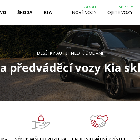
LVO
ŠKODA
KIA
|
NOVÉ VOZY
OJETÉ VOZY
DESÍTKY AUT IHNED K DODÁNÍ
a předváděcí vozy Kia s
UKA
VÝKUP VAŠEHO VOZU NA
PROFESIONÁLNÍ PŘÍSTUP