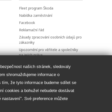
Fleet program Škoda
Nabídka zaměstnání
Facebook
Reklamační řád
Zásady zpracování osobních údajů pro
zákazníky
Upozornění pro věřitele a společníky
na jejich práva
Nastavení cookies
a bezpečnost našich stránek, sledovaly
čelem shromažďujeme informace o
NEZÁVAZNĚ POPTAT VŮZ
 s tím, že tyto informace budeme sdílet se
dní cookies a bohužel nebudete dostávat
é nastavení”. Své preference můžete