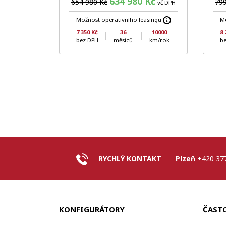
634 980 Kč
654 980 Kč
799
vč DPH
Možnost operativního leasingu
Mo
7 350 Kč
36
10000
8 
bez DPH
měsíců
km/rok
b
RYCHLÝ KONTAKT
Plzeň
+420 37
KONFIGURÁTORY
ČAST