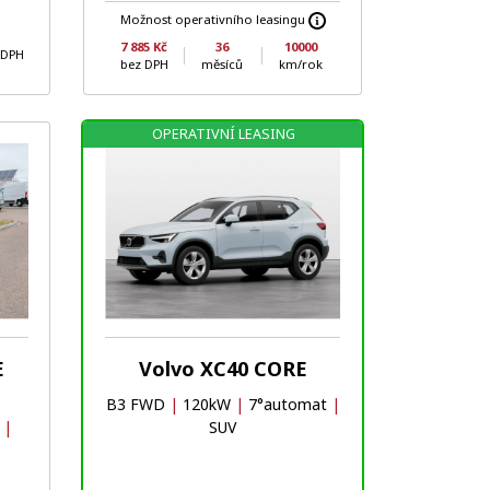
Možnost operativního leasingu
7 885 Kč
36
10000
 DPH
bez DPH
měsíců
km/rok
OPERATIVNÍ LEASING
Oblíbené
Porovnat
E
Volvo XC40 CORE
B3 FWD
|
120kW
|
7°automat
|
t
|
SUV