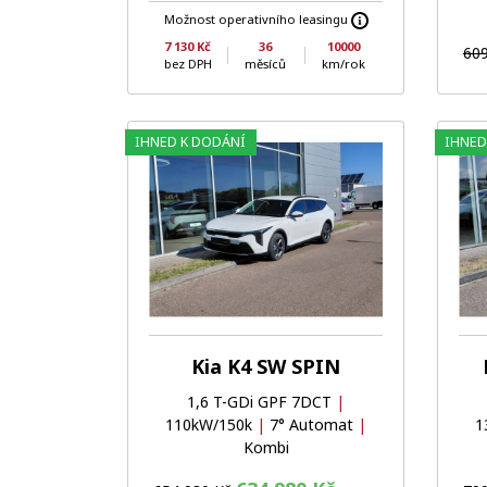
Možnost operativního leasingu
7 130 Kč
36
10000
609
bez DPH
měsíců
km/rok
IHNED K DODÁNÍ
IHNED
Oblíbené
Porovnat
Kia K4 SW SPIN
1,6 T-GDi GPF 7DCT
|
110kW/150k
|
7° Automat
|
1
Kombi