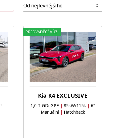
PŘEDVÁDĚCÍ VŮZ
Oblíbené
Porovnat
Oblíbené
Porovnat
Kia K4 EXCLUSIVE
°
1,0 T-GDi GPF
|
85kW/115k
|
6°
Manuální
|
Hatchback