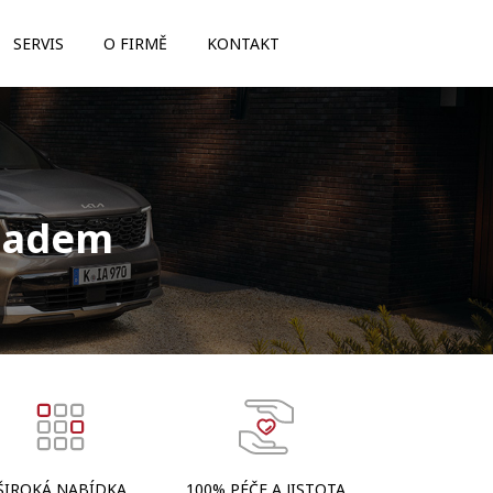
SERVIS
O FIRMĚ
KONTAKT
kladem
ŠIROKÁ NABÍDKA
100% PÉČE A JISTOTA