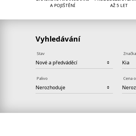
A POJIŠTĚNÍ
AŽ 5 LET
Vyhledávání
Stav
Značk
Palivo
Cena 