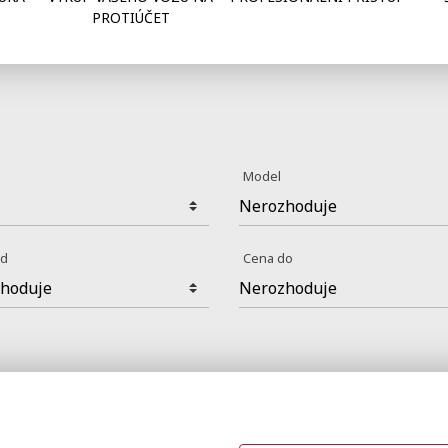
PROTIÚČET
a
Model
od
Cena do