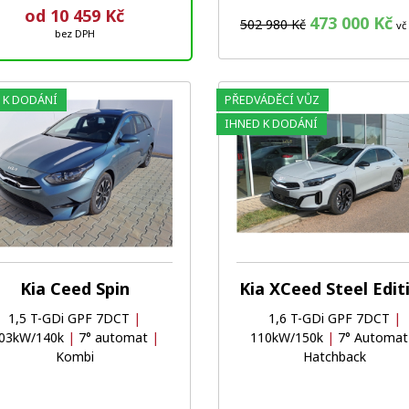
od 10 459 Kč
473 000 Kč
502 980 Kč
vč
bez DPH
 K DODÁNÍ
PŘEDVÁDĚCÍ VŮZ
Oblíbené
Porovnat
IHNED K DODÁNÍ
Kia Ceed Spin
Kia XCeed Steel Edit
1,5 T-GDi GPF 7DCT
|
1,6 T-GDi GPF 7DCT
|
03kW/140k
|
7° automat
|
110kW/150k
|
7° Automa
Kombi
Hatchback