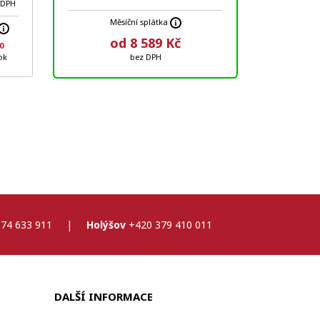
 DPH
Měsíční splátka
od 8 589 Kč
0
ok
bez DPH
74 633 911
|
Holýšov
+420 379 410 011
DALŠÍ INFORMACE