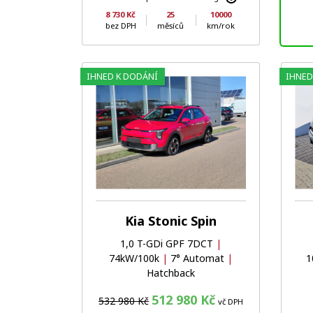
8 730 Kč
25
10000
bez DPH
měsíců
km/rok
IHNED K DODÁNÍ
IHNED
Oblíbené
Porovnat
Kia Stonic Spin
1,0 T-GDi GPF 7DCT
|
74kW/100k
|
7° Automat
|
1
Hatchback
512 980 Kč
532 980 Kč
vč DPH