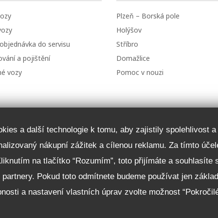
ozy
Plzeň – Borská pole
vozy
Holýšov
 objednávka do servisu
Stříbro
vání a pojištění
Domažlice
né vozy
Pomoc v nouzi
ies a další technologie k tomu, aby zajistily spolehlivost 
onalizovaný nákupní zážitek a cílenou reklamu. Za tímto ú
Kliknutím na tlačítko “Rozumím”, toto přijímáte a souhlasíte
i partnery. Pokud toto odmítnete budeme používat jen zákla
nosti a nastavení vlastních úprav zvolte možnost “Pokročil