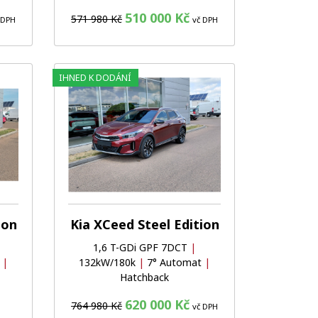
510 000 Kč
571 980 Kč
 DPH
vč DPH
IHNED K DODÁNÍ
Oblíbené
Porovnat
Oblíbené
Porovnat
ion
Kia XCeed Steel Edition
1,6 T-GDi GPF 7DCT
|
t
|
132kW/180k
|
7° Automat
|
Hatchback
620 000 Kč
764 980 Kč
vč DPH