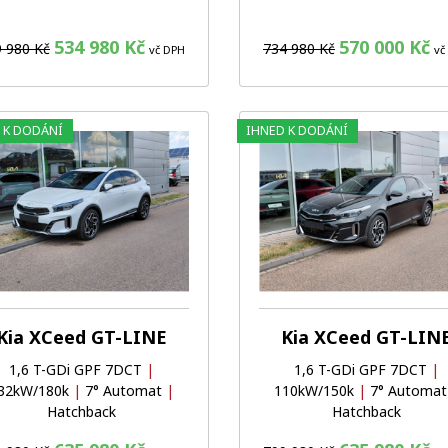
534 980 Kč
570 000 Kč
 980 Kč
734 980 Kč
vč DPH
vč
 K DODÁNÍ
IHNED K DODÁNÍ
Oblíbené
Porovnat
Kia XCeed GT-LINE
Kia XCeed GT-LIN
1,6 T-GDi GPF 7DCT
|
1,6 T-GDi GPF 7DCT
|
32kW/180k
|
7° Automat
|
110kW/150k
|
7° Automa
Hatchback
Hatchback