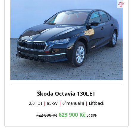
Por
Škoda Octavia 130LET
2,0TDI
|
85kW
|
6°manuální
|
Liftback
623 900 Kč
722 800 Kč
vč DPH