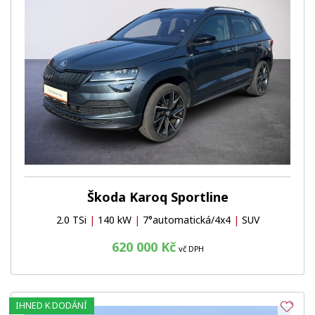
Škoda Karoq Sportline
2.0 TSi
|
140 kW
|
7°automatická/4x4
|
SUV
620 000 Kč
vč DPH
IHNED K DODÁNÍ
Obl