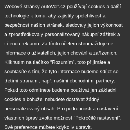
DALŠÍ INFORMACE
Webové stránky AutoVolf.cz používají cookies a další
technologie k tomu, aby zajistily spolehlivost a
Fleet program Škoda
bezpečnost našich stránek, sledovaly jejich výkonnost
Nabídka zaměstnání
a zprostředkovaly personalizovaný nákupní zážitek a
Facebook
cílenou reklamu. Za tímto účelem shromažďujeme
Reklamační řád
informace o uživatelích, jejich chování a zařízeních.
Zásady zpracování osobních údajů pro zákazníky
Kliknutím na tlačítko “Rozumím”, toto přijímáte a
Upozornění pro věřitele a společníky na jejich práva
Nastavení cookies
souhlasíte s tím, že tyto informace budeme sdílet se
třetími stranami, např. našimi obchodními partnery.
NEZÁVAZNĚ POPTAT VŮZ
Pokud toto odmítnete budeme používat jen základní
cookies a bohužel nebudete dostávat žádný
personalizovaný obsah. Pro podrobnosti a nastavení
vlastních úprav zvolte možnost “Pokročilé nastavení”.
Své preference můžete kdykoliv upravit.