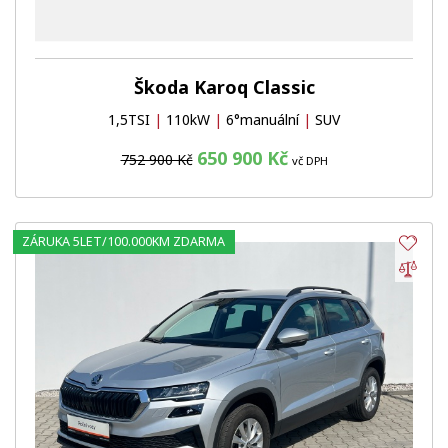
Škoda Karoq Classic
1,5TSI
|
110kW
|
6°manuální
|
SUV
650 900 Kč
752 900 Kč
vč DPH
ZÁRUKA 5LET/100.000KM ZDARMA
Obl
Por