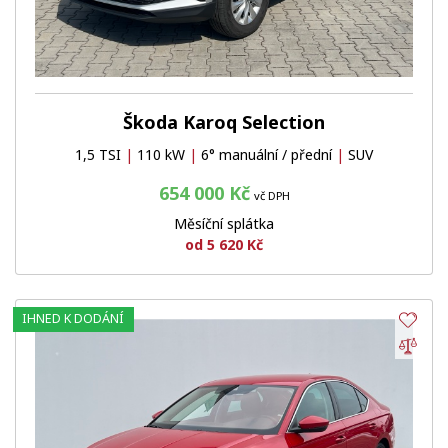
Škoda Karoq Selection
1,5 TSI
|
110 kW
|
6° manuální / přední
|
SUV
654 000 Kč
vč DPH
Měsíční splátka
od 5 620 Kč
IHNED K DODÁNÍ
Obl
Por