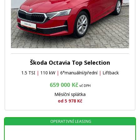
Škoda Octavia Top Selection
1.5 TSI
|
110 kW
|
6°manuální/přední
|
Liftback
659 000 Kč
vč DPH
Měsíční splátka
od 5 978 Kč
OPERATIVNÍ LEASING