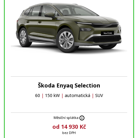
Škoda Enyaq Selection
60
|
150 kW
|
automatická
|
SUV
Měsíční splátka
od 14 930 Kč
bez DPH