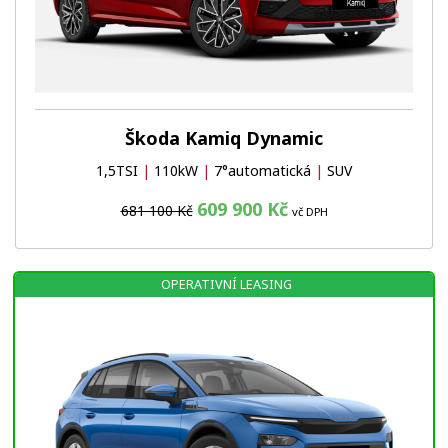
Škoda Kamiq Dynamic
1,5TSI
|
110kW
|
7°automatická
|
SUV
609 900 Kč
681 100 Kč
vč DPH
OPERATIVNÍ LEASING