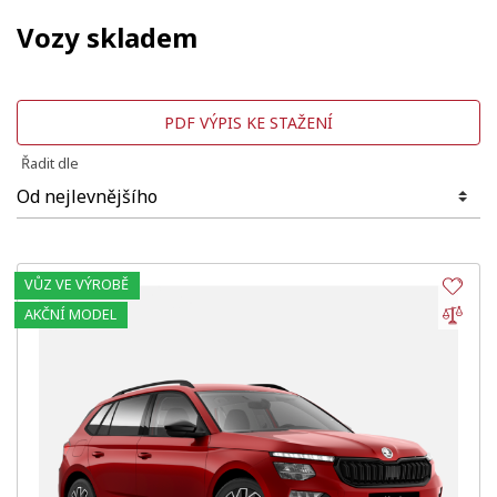
Vozy skladem
PDF VÝPIS KE STAŽENÍ
Řadit dle
VŮZ VE VÝROBĚ
Obl
Por
AKČNÍ MODEL