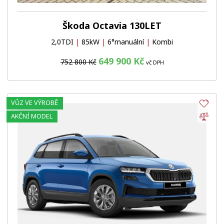
Škoda Octavia 130LET
2,0TDI
|
85kW
|
6°manuální
|
Kombi
649 900 Kč
752 800 Kč
vč DPH
VŮZ VE VÝROBĚ
Obl
Por
AKČNÍ MODEL