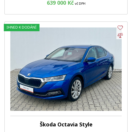
639 000 Kč
vč DPH
IHNED K DODÁNÍ
Obl
Por
Škoda Octavia Style