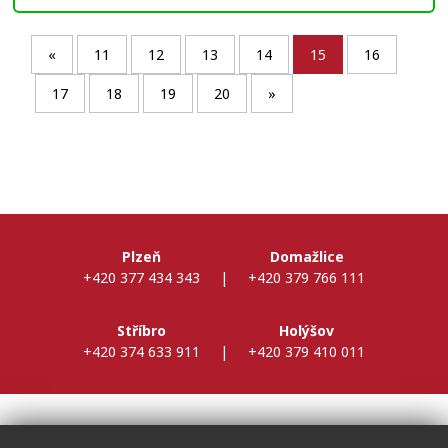
«
11
12
13
14
15
16
17
18
19
20
»
Plzeň
Domažlice
+420 377 434 343
|
+420 379 766 111
Stříbro
Holýšov
+420 374 633 911
|
+420 379 410 011