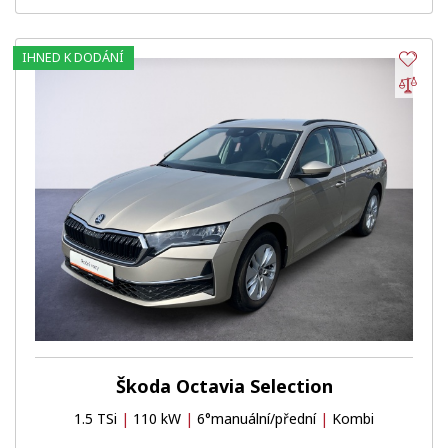
IHNED K DODÁNÍ
Obl
Por
Škoda Octavia Selection
1.5 TSi
|
110 kW
|
6°manuální/přední
|
Kombi