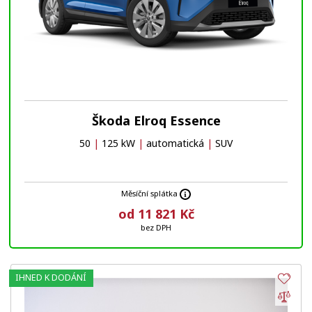
Škoda Elroq Essence
50
|
125 kW
|
automatická
|
SUV
Měsíční splátka
od 11 821 Kč
bez DPH
IHNED K DODÁNÍ
Obl
Por