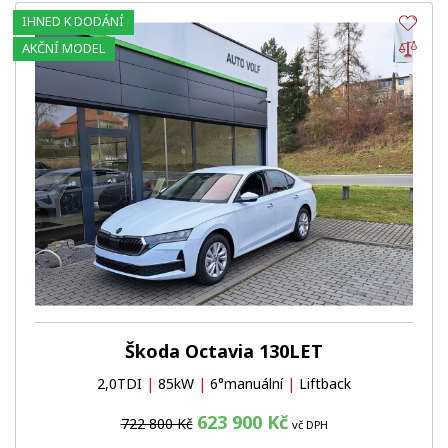
IHNED K DODÁNÍ
Obl
Por
AKČNÍ MODEL
Škoda Octavia 130LET
2,0TDI
|
85kW
|
6°manuální
|
Liftback
623 900 Kč
722 800 Kč
vč DPH