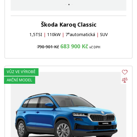
Škoda Karoq Classic
1,5TSI
|
110kW
|
7°automatická
|
SUV
683 900 Kč
790 901 Kč
vč DPH
VŮZ VE VÝROBĚ
Obl
Por
AKČNÍ MODEL