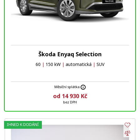
Škoda Enyaq Selection
60
|
150 kW
|
automatická
|
SUV
Měsíční splátka
od 14 930 Kč
bez DPH
IHNED K DODÁNÍ
Obl
Por