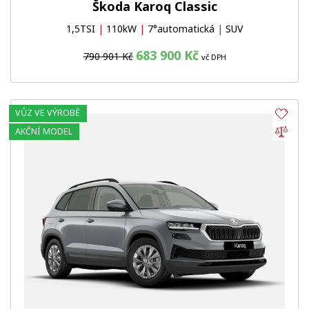
Škoda Karoq Classic
1,5TSI
|
110kW
|
7°automatická
|
SUV
683 900 Kč
790 901 Kč
vč DPH
VŮZ VE VÝROBĚ
Obl
Por
AKČNÍ MODEL