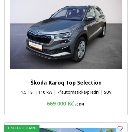
Škoda Karoq Top Selection
1.5 TSi
|
110 kW
|
7°automatická/přední
|
SUV
669 000 Kč
vč DPH
IHNED K DODÁNÍ
Obl