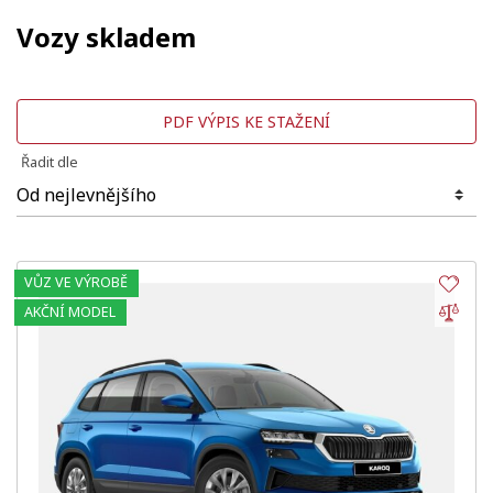
Vozy skladem
PDF VÝPIS KE STAŽENÍ
Řadit dle
VŮZ VE VÝROBĚ
Obl
Por
AKČNÍ MODEL