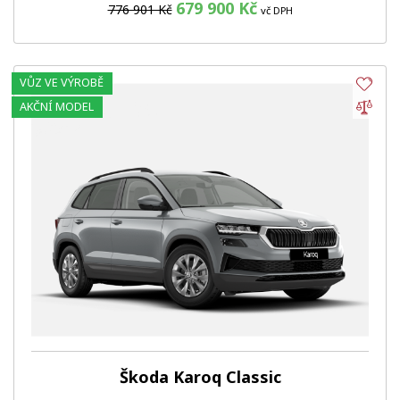
679 900 Kč
776 901 Kč
vč DPH
VŮZ VE VÝROBĚ
Obl
Por
AKČNÍ MODEL
Škoda Karoq Classic