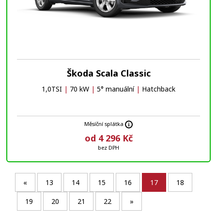
Škoda Scala Classic
1,0TSI
|
70 kW
|
5° manuální
|
Hatchback
Měsíční splátka
od 4 296 Kč
bez DPH
«
13
14
15
16
17
18
19
20
21
22
»