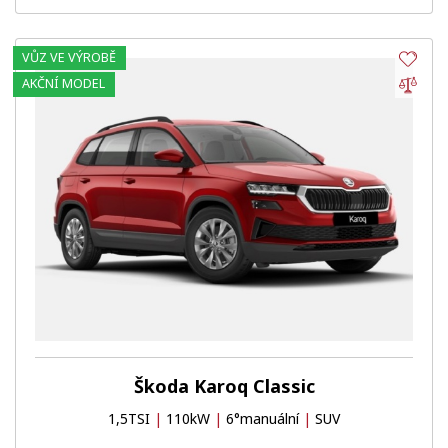
VŮZ VE VÝROBĚ
Obl
Por
AKČNÍ MODEL
Škoda Karoq Classic
1,5TSI
|
110kW
|
6°manuální
|
SUV