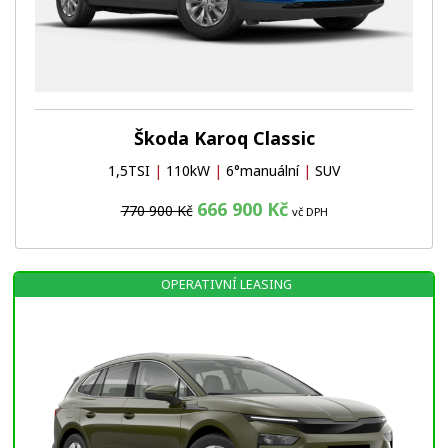
Škoda Karoq Classic
1,5TSI
|
110kW
|
6°manuální
|
SUV
666 900 Kč
770 900 Kč
vč DPH
OPERATIVNÍ LEASING