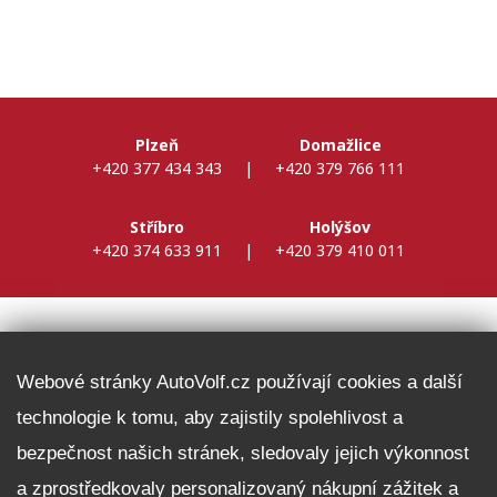
Plzeň
Domažlice
+420 377 434 343
|
+420 379 766 111
Stříbro
Holýšov
+420 374 633 911
|
+420 379 410 011
DALŠÍ INFORMACE
Webové stránky AutoVolf.cz používají cookies a další
technologie k tomu, aby zajistily spolehlivost a
Fleet program Škoda
bezpečnost našich stránek, sledovaly jejich výkonnost
Nabídka zaměstnání
a zprostředkovaly personalizovaný nákupní zážitek a