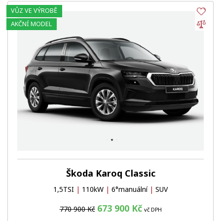
VŮZ VE VÝROBĚ
Obl
Por
AKČNÍ MODEL
Škoda Karoq Classic
1,5TSI
|
110kW
|
6°manuální
|
SUV
673 900 Kč
770 900 Kč
vč DPH