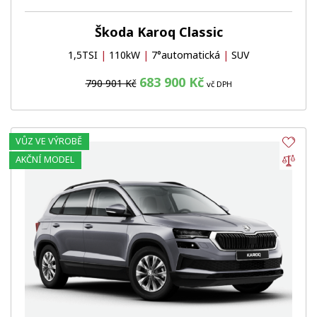
Škoda Karoq Classic
1,5TSI
|
110kW
|
7°automatická
|
SUV
683 900 Kč
790 901 Kč
vč DPH
VŮZ VE VÝROBĚ
Obl
Por
AKČNÍ MODEL