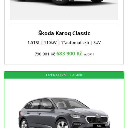
Škoda Karoq Classic
1,5TSI
|
110kW
|
7°automatická
|
SUV
683 900 Kč
790 901 Kč
vč DPH
OPERATIVNÍ LEASING