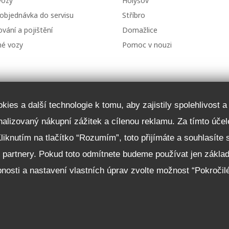
vozy
Holýšov
 objednávka do servisu
Stříbro
vání a pojištění
Domažlice
né vozy
Pomoc v nouzi
ies a další technologie k tomu, aby zajistily spolehlivost 
onalizovaný nákupní zážitek a cílenou reklamu. Za tímto ú
Kliknutím na tlačítko “Rozumím”, toto přijímáte a souhlasíte
i partnery. Pokud toto odmítnete budeme používat jen zákla
nosti a nastavení vlastních úprav zvolte možnost “Pokročil
 01 Stříbro