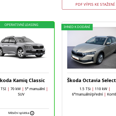
PDF VÝPIS KE STAŽENÍ
OPERATIVNÍ LEASING
IHNED K DODÁNÍ
koda Kamiq Classic
 TSI
|
70 kW
|
5° manuální
|
1.5 TSi
|
110 kW
|
SUV
6°manuální/přední
|
Komb
Měsíční splátka