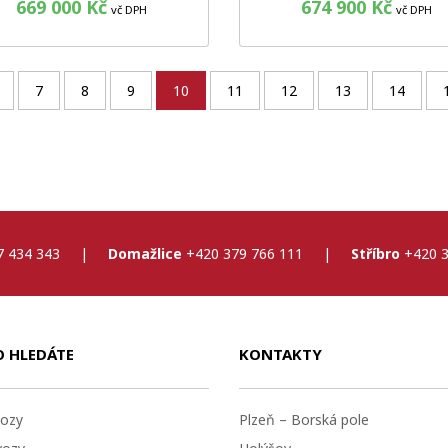
669 000 Kč
674 900 Kč
vč DPH
vč DPH
7
8
9
10
11
12
13
14
7 434 343
|
Domažlice
+420 379 766 111
|
Stříbro
+420 3
O HLEDÁTE
KONTAKTY
ozy
Plzeň – Borská pole