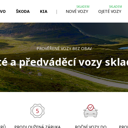
LVO
ŠKODA
KIA
|
NOVÉ VOZY
OJETÉ VOZY
PROVĚŘENÉ VOZY BEZ OBAV
té a předváděcí vozy skl
TRŮ
PRODLOUŽENÁ ZÁRUKA
ROČNÍ VOZY DO
PRO