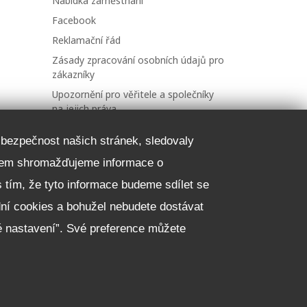
Nabídka zaměstnání
Facebook
Reklamační řád
Zásady zpracování osobních údajů pro
zákazníky
Upozornění pro věřitele a společníky
na jejich práva
Nastavení cookies
a bezpečnost našich stránek, sledovaly
čelem shromažďujeme informace o
NEZÁVAZNĚ POPTAT VŮZ
 s tím, že tyto informace budeme sdílet se
dní cookies a bohužel nebudete dostávat
é nastavení”. Své preference můžete
Copyright
© 2018 - 2026
Walk.cz