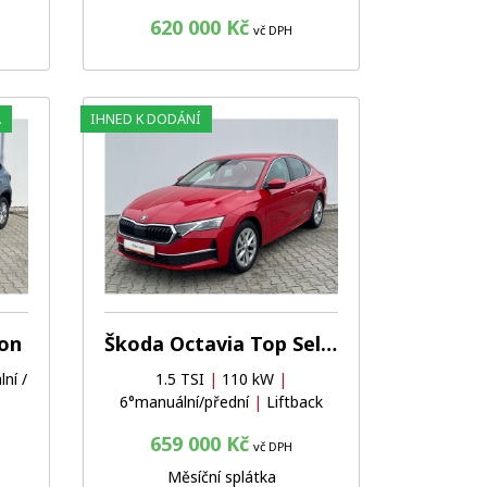
620 000 Kč
vč DPH
A
IHNED K DODÁNÍ
Oblíbené
Porovnat
Oblíbené
Porovnat
ion
Škoda Octavia Top Selection
ní /
1.5 TSI
|
110 kW
|
6°manuální/přední
|
Liftback
659 000 Kč
vč DPH
Měsíční splátka