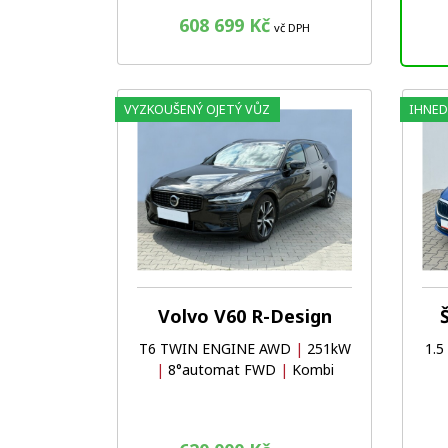
608 699 Kč
vč DPH
VYZKOUŠENÝ OJETÝ VŮZ
IHNED
Oblíbené
Porovnat
Volvo V60 R-Design
T6 TWIN ENGINE AWD
|
251kW
1.5
|
8°automat FWD
|
Kombi