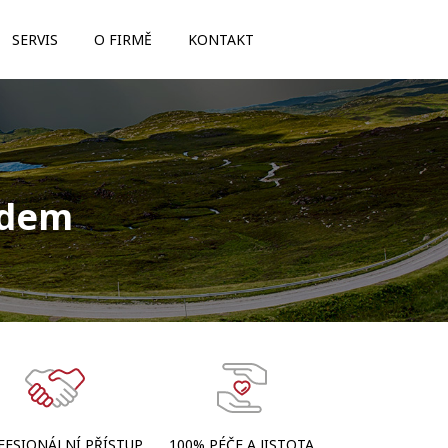
SERVIS
O FIRMĚ
KONTAKT
adem
FESIONÁLNÍ PŘÍSTUP
100% PÉČE A JISTOTA