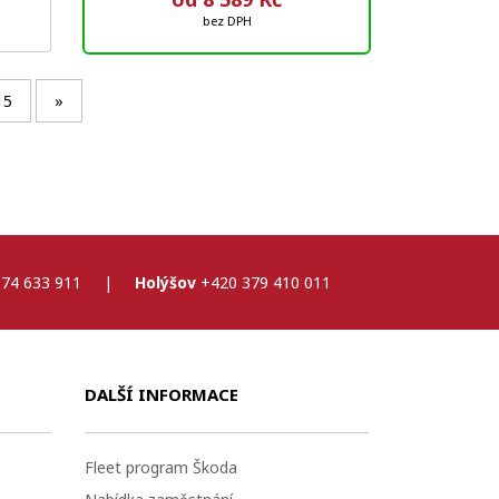
bez DPH
15
»
74 633 911
|
Holýšov
+420 379 410 011
DALŠÍ INFORMACE
Fleet program Škoda