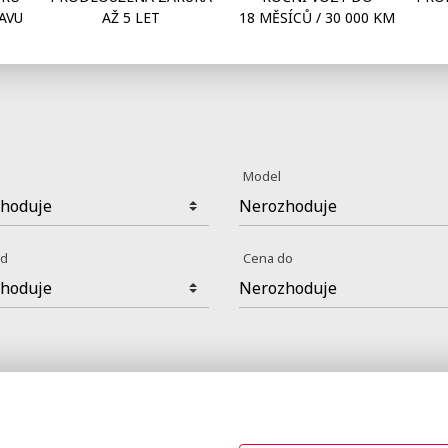
AVU
AŽ 5 LET
18 MĚSÍCŮ / 30 000 KM
a
Model
od
Cena do