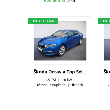
620 000 Kč
vč DPH
IHNED K DODÁNÍ
IHNED
Oblíbené
Porovnat
Škoda Octavia Top Selection
1.5 TSI
|
110 kW
|
6°manuální/přední
|
Liftback
7