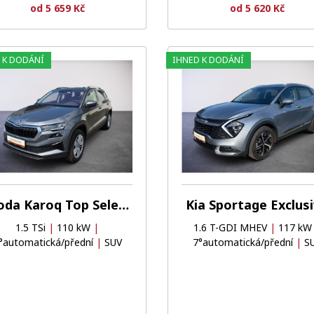
od 5 659 Kč
od 5 620 Kč
 K DODÁNÍ
IHNED K DODÁNÍ
Oblíbené
Porovnat
Škoda Karoq Top Selection
Kia Sportage Exclus
1.5 TSi
|
110 kW
|
1.6 T-GDI MHEV
|
117 k
°automatická/přední
|
SUV
7°automatická/přední
|
S