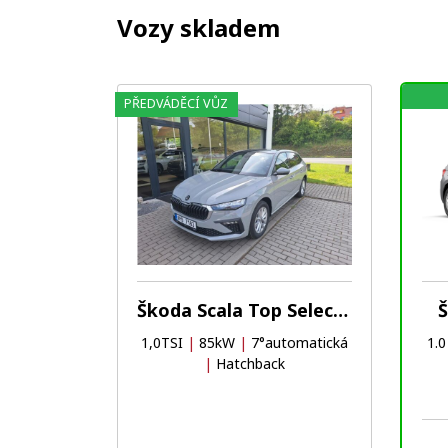
Vozy skladem
PŘEDVÁDĚCÍ VŮZ
Oblíbené
Porovnat
Škoda Scala Top Selection
Š
1,0TSI
|
85kW
|
7°automatická
1.0
|
Hatchback