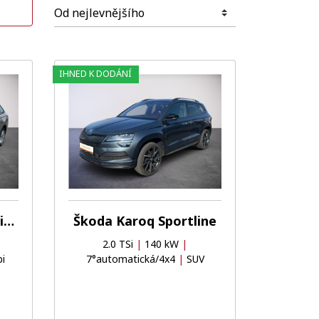
IHNED K DODÁNÍ
Oblíbené
Porovnat
Oblíbené
Porovnat
Škoda Octavia Selection
Škoda Karoq Sportline
2.0 TSi
|
140 kW
|
i
7°automatická/4x4
|
SUV