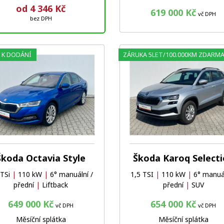
od 4 346 Kč
619 000 Kč
vč DPH
bez DPH
 K DODÁNÍ
ZÁRUKA 5LET/100.000KM ZDARM
Oblíbené
Porovnat
Škoda Octavia Style
Škoda Karoq Select
 TSi
|
110 kW
|
6° manuální /
1,5 TSI
|
110 kW
|
6° manuál
přední
|
Liftback
přední
|
SUV
649 000 Kč
654 000 Kč
vč DPH
vč DPH
Měsíční splátka
Měsíční splátka