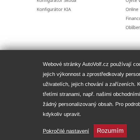
Konfigurátor Škoda
Ojeté 
Konfigurátor KIA
Online
Financo
Oblíbe
Webové stránky AutoVolf.cz používají cook
jejich výkonnost a zprostředkovaly pers
uživatelích, jejich chování a zařízeních. 
třetími stranami, např. našimi obchodním
žádný personalizovaný obsah. Pro podrob
kdykoliv upravit.
Rozumím
Pokročilé nastavení
Auto Volf spol. s r.o. | IČ: 49194216 | sídlo: Plzeňská 1444, 349