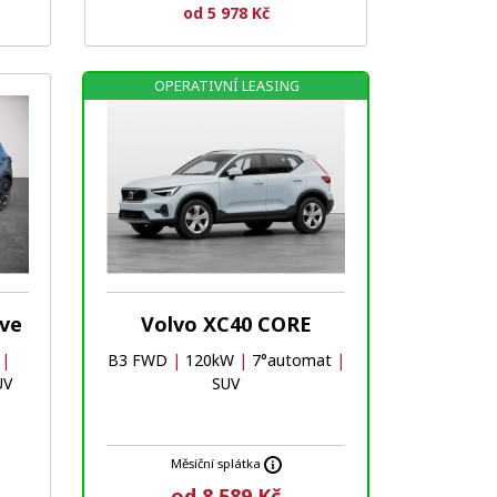
od 5 978 Kč
OPERATIVNÍ LEASING
Oblíbené
Porovnat
ive
Volvo XC40 CORE
W
|
B3 FWD
|
120kW
|
7°automat
|
UV
SUV
Měsíční splátka
od 8 589 Kč