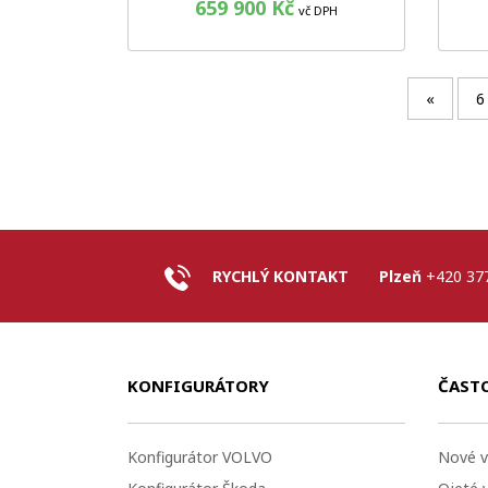
659 900 Kč
vč DPH
«
6
RYCHLÝ KONTAKT
Plzeň
+420 37
KONFIGURÁTORY
ČAST
Konfigurátor VOLVO
Nové v