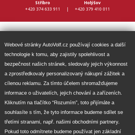
Stříbro
Holýšov
+420 374 633 911
|
+420 379 410 011
DALŠÍ INFORMACE
Webové stránky AutoVolf.cz používají cookies a další
technologie k tomu, aby zajistily spolehlivost a
Fleet program Škoda
bezpečnost našich stránek, sledovaly jejich výkonnost
Nabídka zaměstnání
a zprostředkovaly personalizovaný nákupní zážitek a
Facebook
cílenou reklamu. Za tímto účelem shromažďujeme
Reklamační řád
informace o uživatelích, jejich chování a zařízeních.
Zásady zpracování osobních údajů pro zákazníky
Kliknutím na tlačítko “Rozumím”, toto přijímáte a
Upozornění pro věřitele a společníky na jejich práva
Nastavení cookies
souhlasíte s tím, že tyto informace budeme sdílet se
třetími stranami, např. našimi obchodními partnery.
NEZÁVAZNĚ POPTAT VŮZ
Pokud toto odmítnete budeme používat jen základní