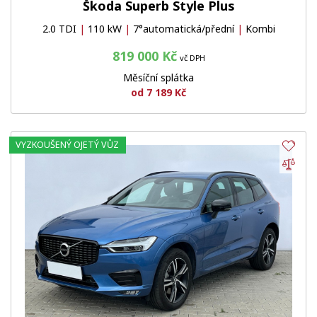
Škoda Superb Style Plus
2.0 TDI
|
110 kW
|
7°automatická/přední
|
Kombi
819 000 Kč
vč DPH
Měsíční splátka
od 7 189 Kč
VYZKOUŠENÝ OJETÝ VŮZ
Obl
Por