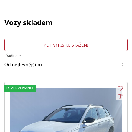
Vozy skladem
PDF VÝPIS KE STAŽENÍ
Řadit dle
REZERVOVÁNO
Obl
Por