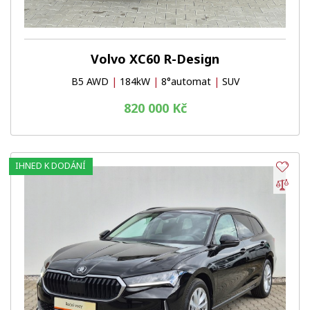
Volvo XC60 R-Design
B5 AWD
|
184kW
|
8°automat
|
SUV
820 000 Kč
IHNED K DODÁNÍ
Obl
Por