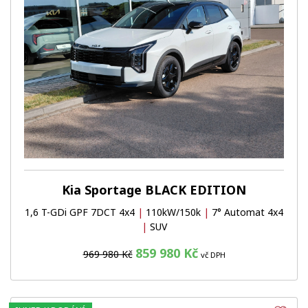
Kia Sportage BLACK EDITION
1,6 T-GDi GPF 7DCT 4x4
|
110kW/150k
|
7° Automat 4x4
|
SUV
859 980 Kč
969 980 Kč
vč DPH