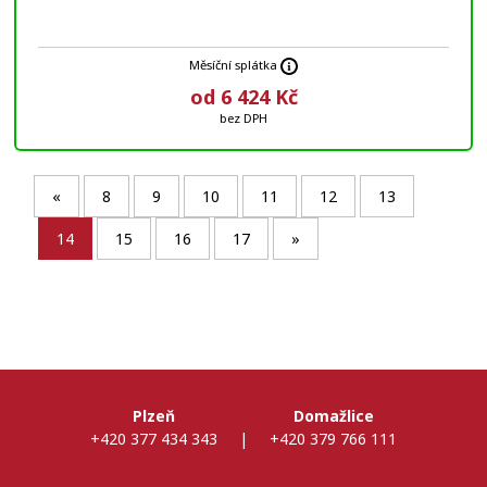
Měsíční splátka
od 6 424 Kč
bez DPH
«
8
9
10
11
12
13
14
15
16
17
»
Plzeň
Domažlice
+420 377 434 343
|
+420 379 766 111