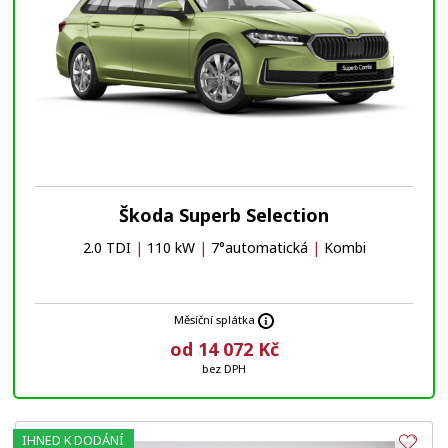
Škoda Superb Selection
2.0 TDI
|
110 kW
|
7°automatická
|
Kombi
Měsíční splátka
od 14 072 Kč
bez DPH
IHNED K DODÁNÍ
Obl