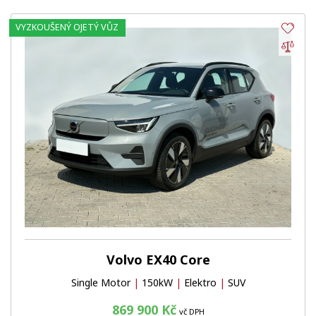
VYZKOUŠENÝ OJETÝ VŮZ
Obl
Por
Volvo EX40 Core
Single Motor
|
150kW
|
Elektro
|
SUV
869 900 Kč
vč DPH