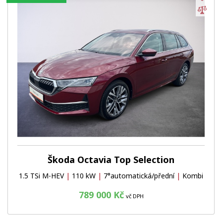
Por
Škoda Octavia Top Selection
1.5 TSi M-HEV
|
110 kW
|
7°automatická/přední
|
Kombi
789 000 Kč
vč DPH