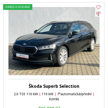
IHNED K DODÁNÍ
Obl
Por
Škoda Superb Selection
2.0 TDI 110 kW
|
110 kW
|
7°automatická/přední
|
Kombi