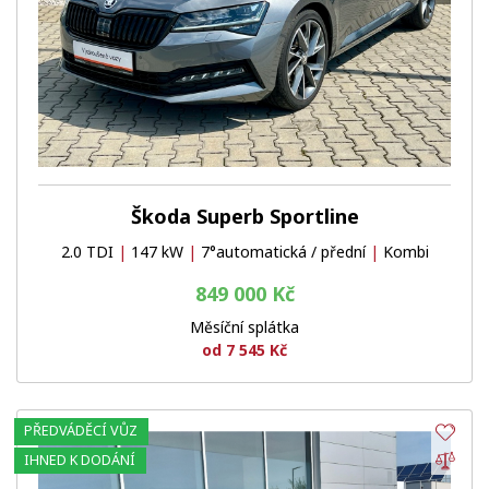
Škoda Superb Sportline
2.0 TDI
|
147 kW
|
7°automatická / přední
|
Kombi
849 000 Kč
Měsíční splátka
od 7 545 Kč
PŘEDVÁDĚCÍ VŮZ
Obl
Por
IHNED K DODÁNÍ