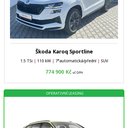
Škoda Karoq Sportline
1.5 TSi
|
110 kW
|
7°automatická/přední
|
SUV
774 900 Kč
vč DPH
OPERATIVNÍ LEASING