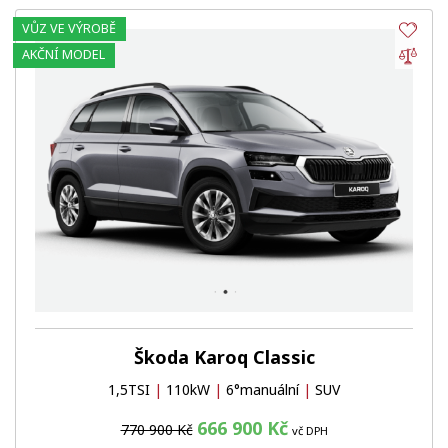
VŮZ VE VÝROBĚ
Obl
Por
AKČNÍ MODEL
Škoda Karoq Classic
1,5TSI
|
110kW
|
6°manuální
|
SUV
666 900 Kč
770 900 Kč
vč DPH