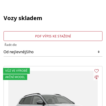
Vozy skladem
PDF VÝPIS KE STAŽENÍ
Řadit dle
VŮZ VE VÝROBĚ
Obl
Por
AKČNÍ MODEL