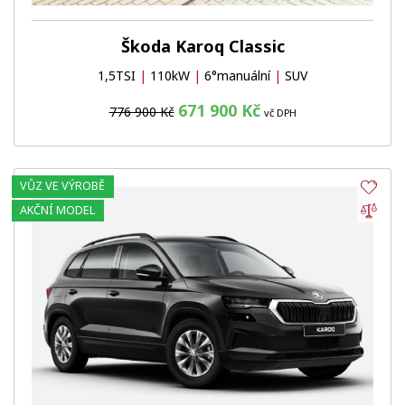
Škoda Karoq Classic
1,5TSI
|
110kW
|
6°manuální
|
SUV
671 900 Kč
776 900 Kč
vč DPH
VŮZ VE VÝROBĚ
Obl
Por
AKČNÍ MODEL