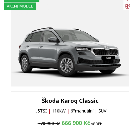
Por
AKČNÍ MODEL
Škoda Karoq Classic
1,5TSI
|
110kW
|
6°manuální
|
SUV
666 900 Kč
770 900 Kč
vč DPH