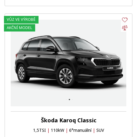
VŮZ VE VÝROBĚ
Obl
Por
AKČNÍ MODEL
Škoda Karoq Classic
1,5TSI
|
110kW
|
6°manuální
|
SUV