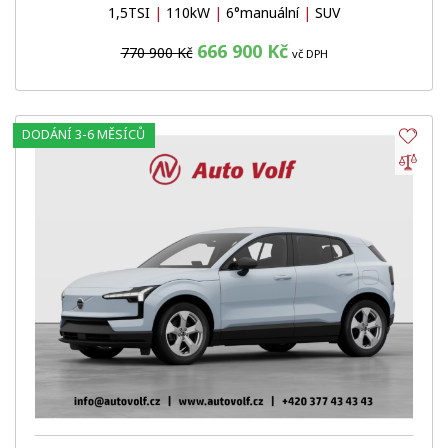
1,5TSI
|
110kW
|
6°manuální
|
SUV
666 900 Kč
770 900 Kč
vč DPH
DODÁNÍ 3-6 MĚSÍCŮ
Obl
Por