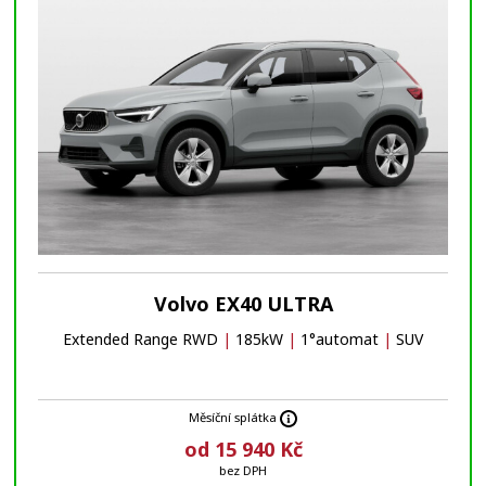
Volvo EX40 ULTRA
Extended Range RWD
|
185kW
|
1°automat
|
SUV
Měsíční splátka
od 15 940 Kč
bez DPH