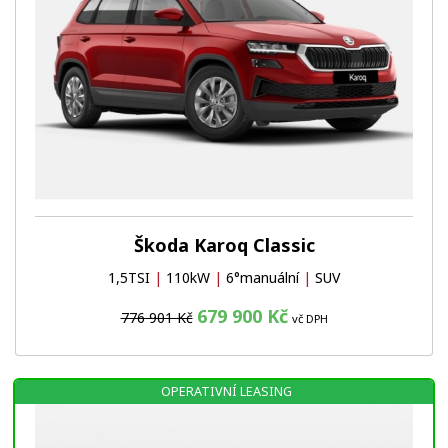
Škoda Karoq Classic
1,5TSI
|
110kW
|
6°manuální
|
SUV
679 900 Kč
776 901 Kč
vč DPH
OPERATIVNÍ LEASING