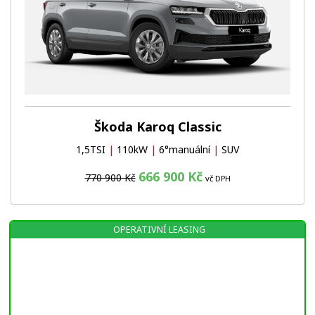
Škoda Karoq Classic
1,5TSI
|
110kW
|
6°manuální
|
SUV
666 900 Kč
770 900 Kč
vč DPH
OPERATIVNÍ LEASING