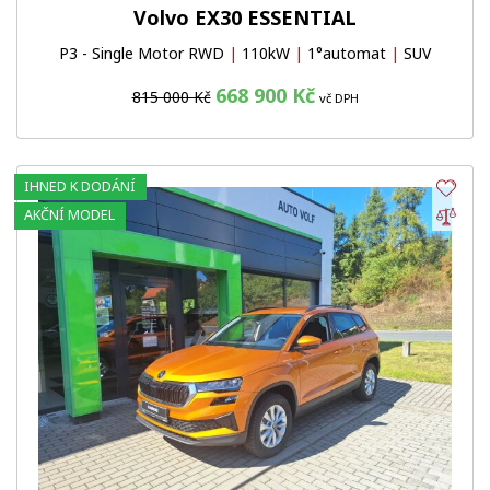
Volvo EX30 ESSENTIAL
P3 - Single Motor RWD
|
110kW
|
1°automat
|
SUV
668 900 Kč
815 000 Kč
vč DPH
IHNED K DODÁNÍ
Obl
Por
AKČNÍ MODEL