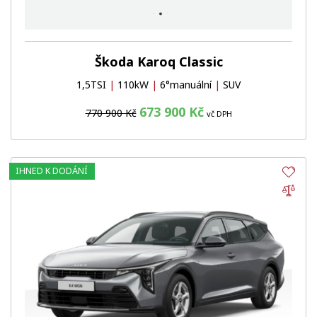
Škoda Karoq Classic
1,5TSI
|
110kW
|
6°manuální
|
SUV
673 900 Kč
770 900 Kč
vč DPH
IHNED K DODÁNÍ
Obl
Por