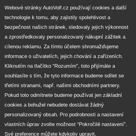
DALŠÍ INFORMACE
Webové stránky AutoVolf.cz používají cookies a další
technologie k tomu, aby zajistily spolehlivost a
Fleet program Škoda
bezpečnost našich stránek, sledovaly jejich výkonnost
Nabídka zaměstnání
a zprostředkovaly personalizovaný nákupní zážitek a
Facebook
cílenou reklamu. Za tímto účelem shromažďujeme
Reklamační řád
informace o uživatelích, jejich chování a zařízeních.
Zásady zpracování osobních údajů pro zákazníky
Kliknutím na tlačítko “Rozumím”, toto přijímáte a
Upozornění pro věřitele a společníky na jejich práva
Nastavení cookies
souhlasíte s tím, že tyto informace budeme sdílet se
třetími stranami, např. našimi obchodními partnery.
NEZÁVAZNĚ POPTAT VŮZ
Pokud toto odmítnete budeme používat jen základní
cookies a bohužel nebudete dostávat žádný
personalizovaný obsah. Pro podrobnosti a nastavení
vlastních úprav zvolte možnost “Pokročilé nastavení”.
Své preference můžete kdykoliv upravit.