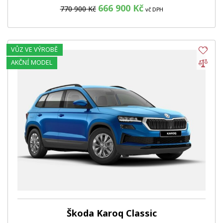
666 900 Kč
770 900 Kč
vč DPH
VŮZ VE VÝROBĚ
Obl
Por
AKČNÍ MODEL
Škoda Karoq Classic