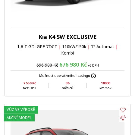
Kia K4 SW EXCLUSIVE
1,6 T-GDi GPF 7DCT
|
110kW/150k
|
7° Automat
|
Kombi
676 980 Kč
696 980 Kč
vč DPH
Možnost operativního leasingu
7 550 Kč
36
10000
bez DPH
měsíců
km/rok
VŮZ VE VÝROBĚ
Obl
Por
AKČNÍ MODEL