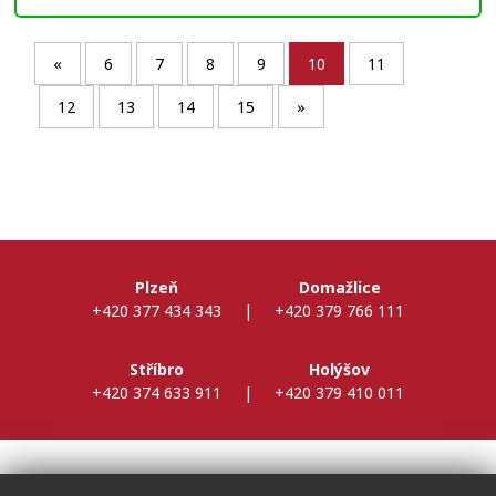
«
6
7
8
9
10
11
12
13
14
15
»
Plzeň
Domažlice
+420 377 434 343
|
+420 379 766 111
Stříbro
Holýšov
+420 374 633 911
|
+420 379 410 011