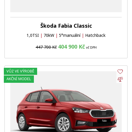
Škoda Fabia Classic
1,0TSI
|
70kW
|
5°manuální
|
Hatchback
404 900 Kč
447 700 Kč
vč DPH
VŮZ VE VÝROBĚ
Obl
Por
AKČNÍ MODEL