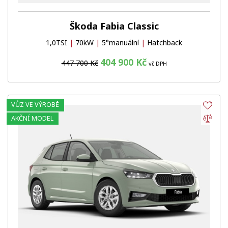
Škoda Fabia Classic
1,0TSI
|
70kW
|
5°manuální
|
Hatchback
404 900 Kč
447 700 Kč
vč DPH
VŮZ VE VÝROBĚ
Obl
Por
AKČNÍ MODEL