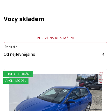
Vozy skladem
PDF VÝPIS KE STAŽENÍ
Řadit dle
IHNED K DODÁNÍ
Obl
Por
AKČNÍ MODEL