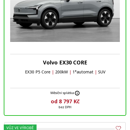
Volvo EX30 CORE
EX30 P5 Core
|
200kW
|
1°automat
|
SUV
Měsíční splátka
od 8 797 Kč
bez DPH
VŮZ VE VÝROBĚ
Obl