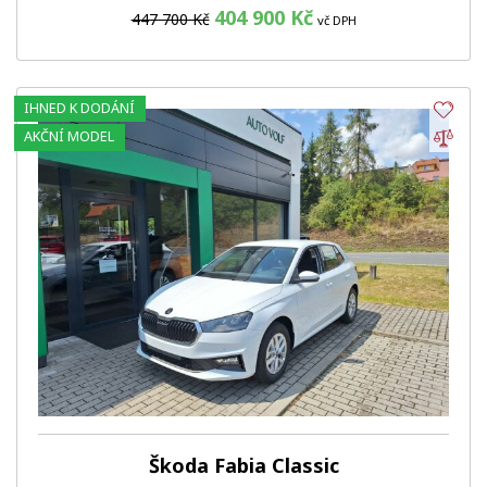
404 900 Kč
447 700 Kč
vč DPH
IHNED K DODÁNÍ
Obl
Por
AKČNÍ MODEL
Škoda Fabia Classic