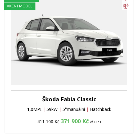
Por
AKČNÍ MODEL
Škoda Fabia Classic
1,0MPI
|
59kW
|
5°manuální
|
Hatchback
371 900 Kč
411 100 Kč
vč DPH