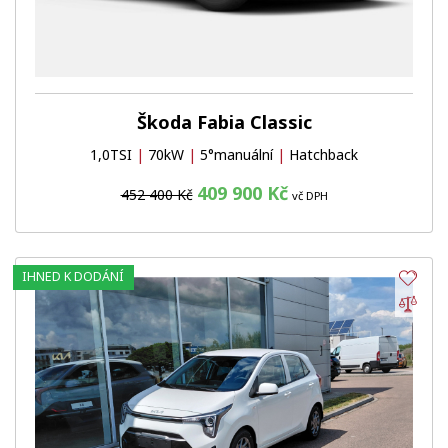
Škoda Fabia Classic
1,0TSI
|
70kW
|
5°manuální
|
Hatchback
409 900 Kč
452 400 Kč
vč DPH
IHNED K DODÁNÍ
Obl
Por