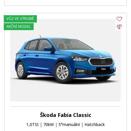
VŮZ VE VÝROBĚ
Obl
Por
AKČNÍ MODEL
Škoda Fabia Classic
1,0TSI
|
70kW
|
5°manuální
|
Hatchback