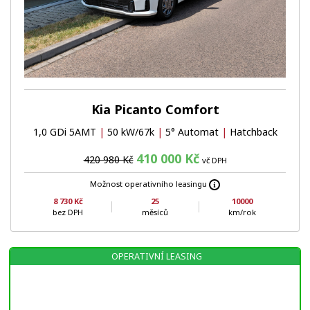
Kia Picanto Comfort
1,0 GDi 5AMT
|
50 kW/67k
|
5° Automat
|
Hatchback
410 000 Kč
420 980 Kč
vč DPH
Možnost operativního leasingu
8 730 Kč
25
10000
bez DPH
měsíců
km/rok
OPERATIVNÍ LEASING