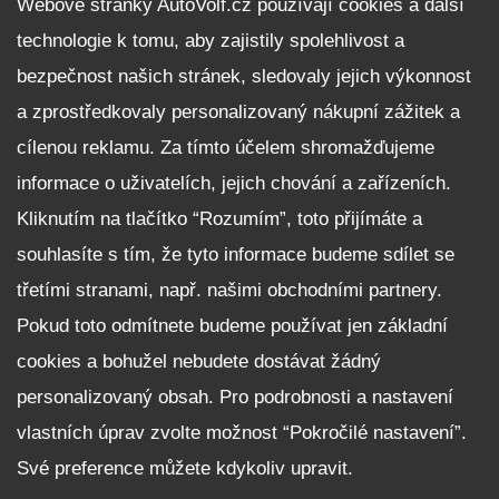
Webové stránky AutoVolf.cz používají cookies a další
technologie k tomu, aby zajistily spolehlivost a
Fleet program Škoda
bezpečnost našich stránek, sledovaly jejich výkonnost
Nabídka zaměstnání
a zprostředkovaly personalizovaný nákupní zážitek a
Facebook
cílenou reklamu. Za tímto účelem shromažďujeme
Reklamační řád
informace o uživatelích, jejich chování a zařízeních.
Zásady zpracování osobních údajů pro zákazníky
Kliknutím na tlačítko “Rozumím”, toto přijímáte a
Upozornění pro věřitele a společníky na jejich práva
Nastavení cookies
souhlasíte s tím, že tyto informace budeme sdílet se
třetími stranami, např. našimi obchodními partnery.
NEZÁVAZNĚ POPTAT VŮZ
Pokud toto odmítnete budeme používat jen základní
cookies a bohužel nebudete dostávat žádný
personalizovaný obsah. Pro podrobnosti a nastavení
vlastních úprav zvolte možnost “Pokročilé nastavení”.
Své preference můžete kdykoliv upravit.