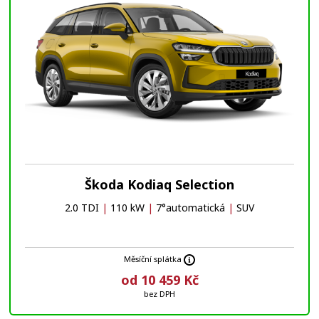
Škoda Kodiaq Selection
2.0 TDI
|
110 kW
|
7°automatická
|
SUV
Měsíční splátka
od 10 459 Kč
bez DPH