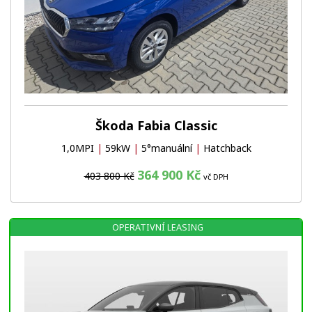
Škoda Fabia Classic
1,0MPI
|
59kW
|
5°manuální
|
Hatchback
364 900 Kč
403 800 Kč
vč DPH
OPERATIVNÍ LEASING