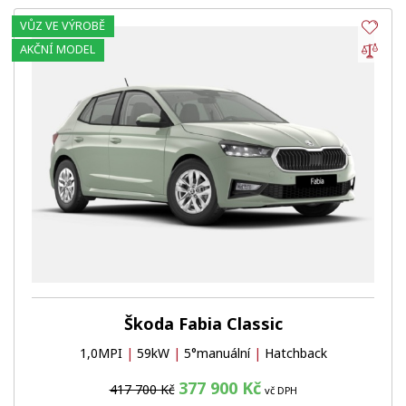
VŮZ VE VÝROBĚ
Obl
Por
AKČNÍ MODEL
Škoda Fabia Classic
1,0MPI
|
59kW
|
5°manuální
|
Hatchback
377 900 Kč
417 700 Kč
vč DPH