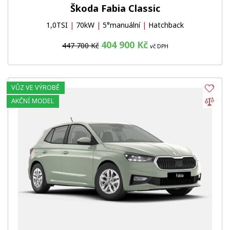
Škoda Fabia Classic
1,0TSI
|
70kW
|
5°manuální
|
Hatchback
404 900 Kč
447 700 Kč
vč DPH
VŮZ VE VÝROBĚ
Obl
Por
AKČNÍ MODEL