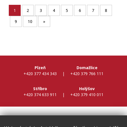
1
2
3
4
5
6
7
8
9
10
»
Plzeň
Domažlice
+420 377 434 343
|
+420 379 766 111
Stříbro
Holýšov
+420 374 633 911
|
+420 379 410 011
DALŠÍ INFORMACE