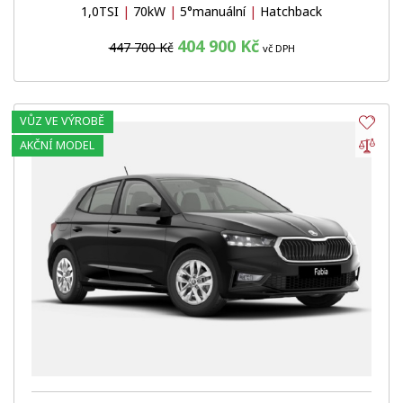
1,0TSI
|
70kW
|
5°manuální
|
Hatchback
404 900 Kč
447 700 Kč
vč DPH
VŮZ VE VÝROBĚ
Obl
Por
AKČNÍ MODEL