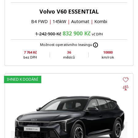
Volvo V60 ESSENTIAL
B4 FWD
|
145kW
|
Automat
|
Kombi
832 900 Kč
1 242 900 Kč
vč DPH
Možnost operativního leasingu
7 764 Kč
36
10000
bez DPH
měsíců
km/rok
IHNED K DODÁNÍ
Obl
Por