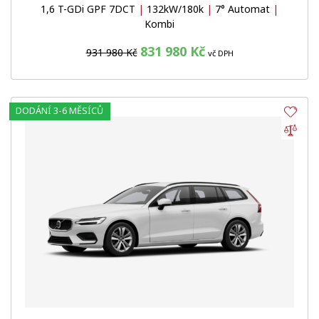
1,6 T-GDi GPF 7DCT
|
132kW/180k
|
7° Automat
|
Kombi
831 980 Kč
931 980 Kč
vč DPH
DODÁNÍ 3-6 MĚSÍCŮ
Obl
Por