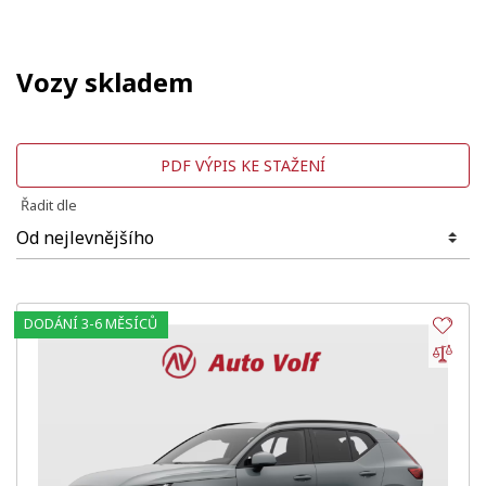
Vozy skladem
PDF VÝPIS KE STAŽENÍ
Řadit dle
DODÁNÍ 3-6 MĚSÍCŮ
Obl
Por