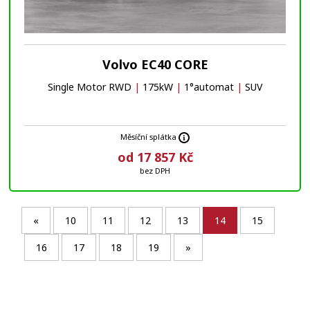
Volvo EC40 CORE
Single Motor RWD
|
175kW
|
1°automat
|
SUV
Měsíční splátka
od 17 857 Kč
bez DPH
«
10
11
12
13
14
15
16
17
18
19
»