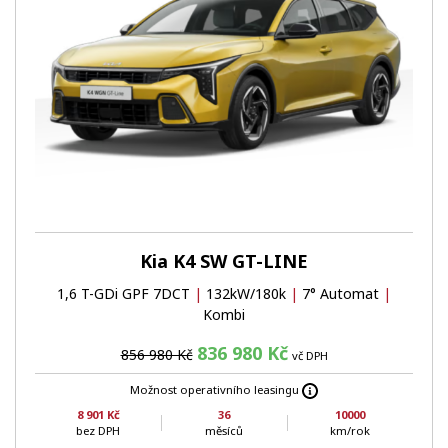
Kia K4 SW GT-LINE
1,6 T-GDi GPF 7DCT
|
132kW/180k
|
7° Automat
|
Kombi
836 980 Kč
856 980 Kč
vč DPH
Možnost operativního leasingu
8 901 Kč
36
10000
bez DPH
měsíců
km/rok