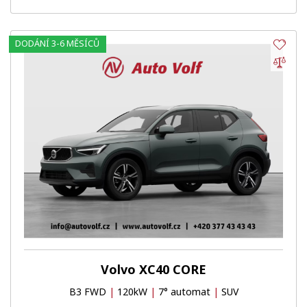
DODÁNÍ 3-6 MĚSÍCŮ
Obl
Por
Volvo XC40 CORE
B3 FWD
|
120kW
|
7° automat
|
SUV