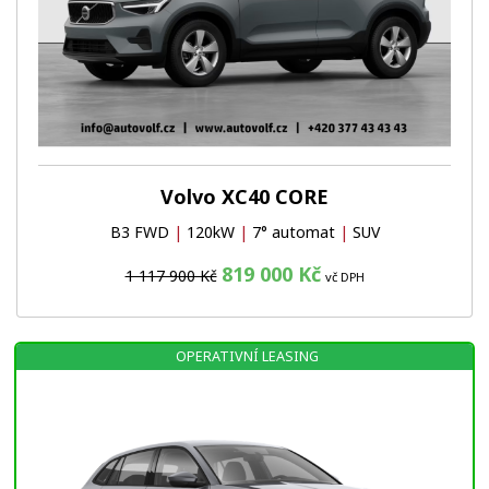
Volvo XC40 CORE
B3 FWD
|
120kW
|
7° automat
|
SUV
819 000 Kč
1 117 900 Kč
vč DPH
OPERATIVNÍ LEASING