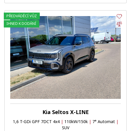
PŘEDVÁDĚCÍ VŮZ
Obl
Por
IHNED K DODÁNÍ
Kia Seltos X-LINE
1,6 T-GDi GPF 7DCT 4x4
|
110kW/150k
|
7° Automat
|
SUV