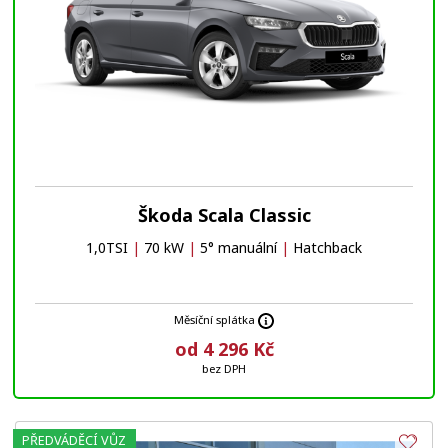
Škoda Scala Classic
1,0TSI
|
70 kW
|
5° manuální
|
Hatchback
Měsíční splátka
od 4 296 Kč
bez DPH
PŘEDVÁDĚCÍ VŮZ
Obl