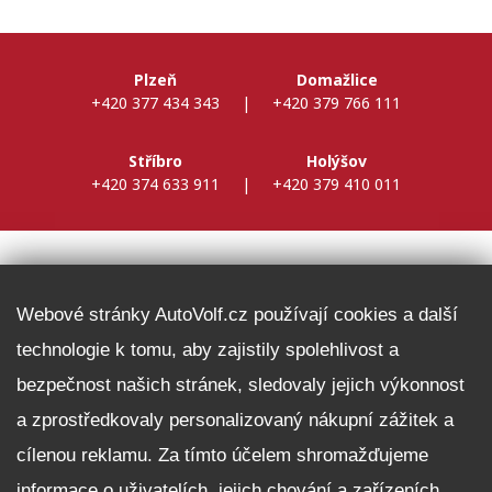
Plzeň
Domažlice
+420 377 434 343
|
+420 379 766 111
Stříbro
Holýšov
+420 374 633 911
|
+420 379 410 011
DALŠÍ INFORMACE
Webové stránky AutoVolf.cz používají cookies a další
technologie k tomu, aby zajistily spolehlivost a
Fleet program Škoda
bezpečnost našich stránek, sledovaly jejich výkonnost
Nabídka zaměstnání
a zprostředkovaly personalizovaný nákupní zážitek a
Facebook
cílenou reklamu. Za tímto účelem shromažďujeme
Reklamační řád
informace o uživatelích, jejich chování a zařízeních.