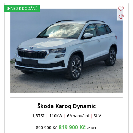
IHNED K DODÁNÍ
Obl
Por
Škoda Karoq Dynamic
1,5TSI
|
110kW
|
6°manuální
|
SUV
819 900 Kč
890 900 Kč
vč DPH