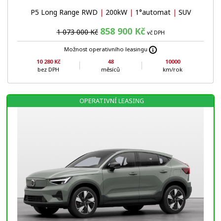
P5 Long Range RWD
|
200kW
|
1°automat
|
SUV
858 900 Kč
1 073 000 Kč
vč DPH
Možnost operativního leasingu
10 280 Kč
48
10000
bez DPH
měsíců
km/rok
OPERATIVNÍ LEASING