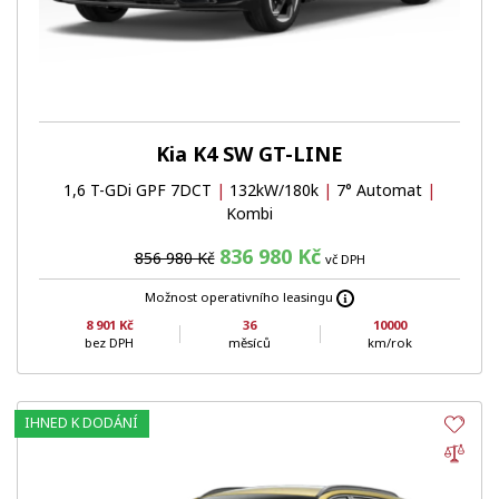
Kia K4 SW GT-LINE
1,6 T-GDi GPF 7DCT
|
132kW/180k
|
7° Automat
|
Kombi
836 980 Kč
856 980 Kč
vč DPH
Možnost operativního leasingu
8 901 Kč
36
10000
bez DPH
měsíců
km/rok
IHNED K DODÁNÍ
Obl
Por