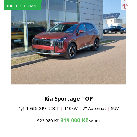
Por
IHNED K DODÁNÍ
Kia Sportage TOP
1,6 T-GDi GPF 7DCT
|
110kW
|
7° Automat
|
SUV
819 000 Kč
922 980 Kč
vč DPH