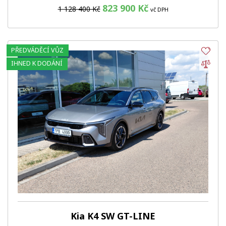
823 900 Kč
1 128 400 Kč
vč DPH
PŘEDVÁDĚCÍ VŮZ
Obl
Por
IHNED K DODÁNÍ
Kia K4 SW GT-LINE