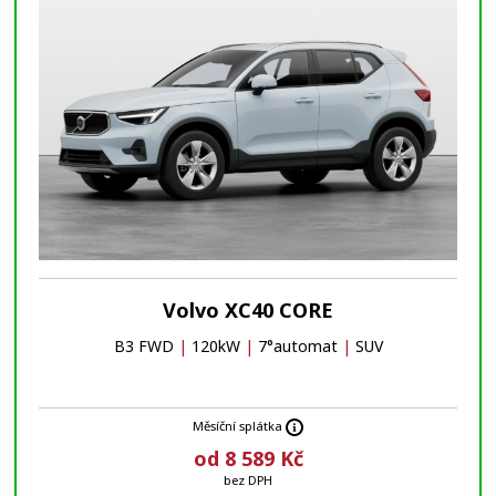
Volvo XC40 CORE
B3 FWD
|
120kW
|
7°automat
|
SUV
Měsíční splátka
od 8 589 Kč
bez DPH