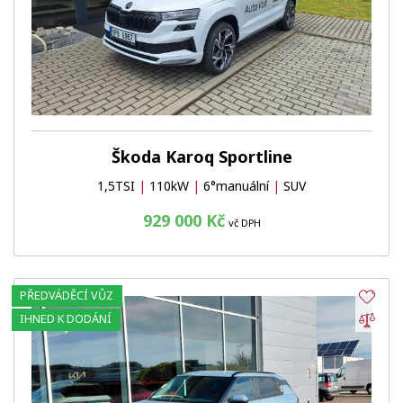
Škoda Karoq Sportline
1,5TSI
|
110kW
|
6°manuální
|
SUV
929 000 Kč
vč DPH
PŘEDVÁDĚCÍ VŮZ
Obl
Por
IHNED K DODÁNÍ