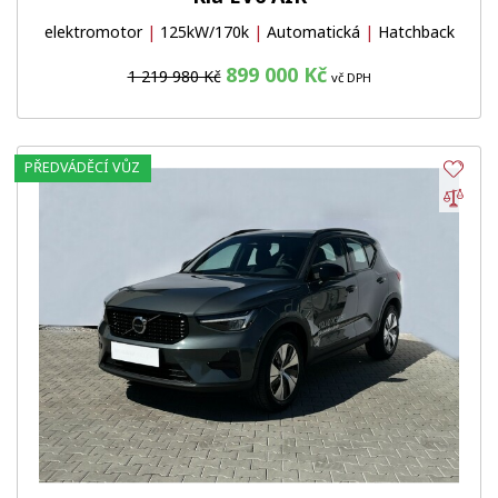
elektromotor
|
125kW/170k
|
Automatická
|
Hatchback
899 000 Kč
1 219 980 Kč
vč DPH
PŘEDVÁDĚCÍ VŮZ
Obl
Por