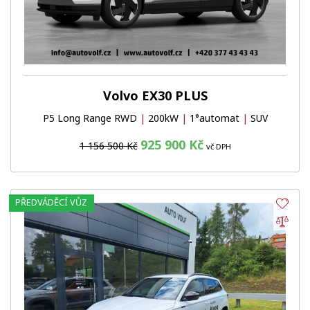
Volvo EX30 PLUS
P5 Long Range RWD
|
200kW
|
1°automat
|
SUV
925 900 Kč
1 156 500 Kč
vč DPH
PŘEDVÁDĚCÍ VŮZ
Obl
Por