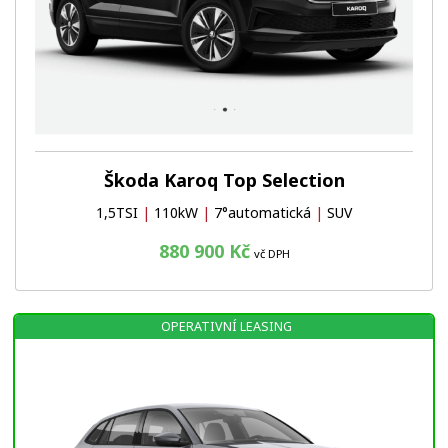
Škoda Karoq Top Selection
1,5TSI
|
110kW
|
7°automatická
|
SUV
880 900 Kč
vč DPH
OPERATIVNÍ LEASING