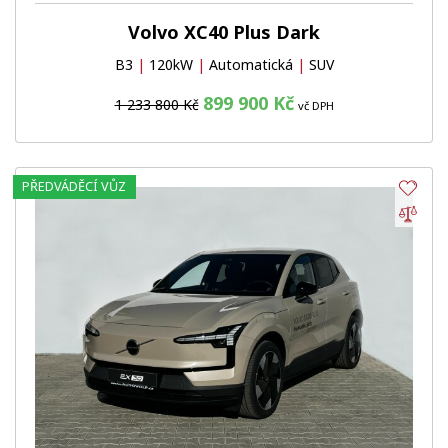
Volvo XC40 Plus Dark
B3
|
120kW
|
Automatická
|
SUV
899 900 Kč
1 233 800 Kč
vč DPH
PŘEDVÁDĚCÍ VŮZ
Obl
Por