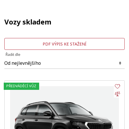
Vozy skladem
PDF VÝPIS KE STAŽENÍ
Řadit dle
PŘEDVÁDĚCÍ VŮZ
Obl
Por