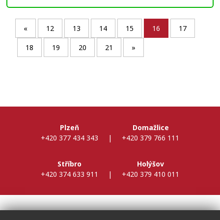
«
12
13
14
15
16
17
18
19
20
21
»
Plzeň
Domažlice
+420 377 434 343
|
+420 379 766 111
Stříbro
Holýšov
+420 374 633 911
|
+420 379 410 011