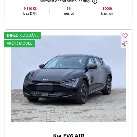
Možnost operativního leasingu
9 110 Kč
36
10000
bez DPH
měsíců
km/rok
IHNED K DODÁNÍ
Obl
Por
AKČNÍ MODEL
Kia EV6 AIR