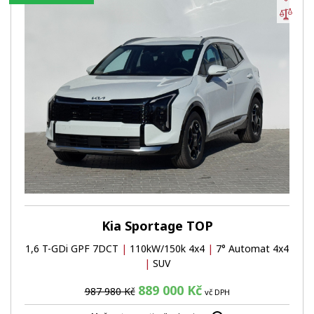
Por
Kia Sportage TOP
1,6 T-GDi GPF 7DCT
|
110kW/150k 4x4
|
7° Automat 4x4
|
SUV
889 000 Kč
987 980 Kč
vč DPH