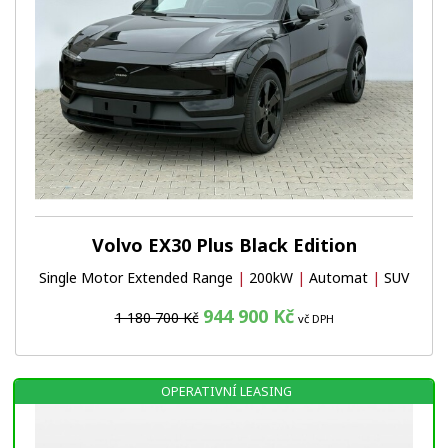
Volvo EX30 Plus Black Edition
Single Motor Extended Range
|
200kW
|
Automat
|
SUV
944 900 Kč
1 180 700 Kč
vč DPH
OPERATIVNÍ LEASING