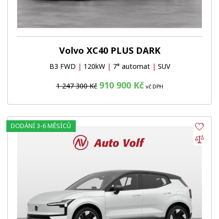
Volvo XC40 PLUS DARK
B3 FWD
|
120kW
|
7° automat
|
SUV
910 900 Kč
1 247 300 Kč
vč DPH
DODÁNÍ 3-6 MĚSÍCŮ
Obl
Por