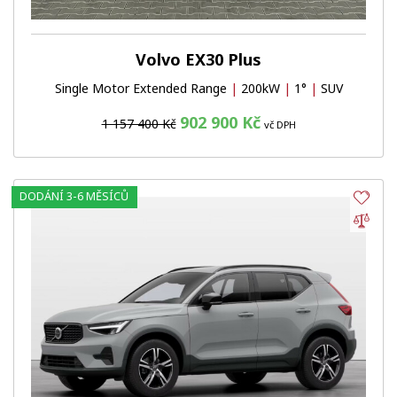
Volvo EX30 Plus
Single Motor Extended Range
|
200kW
|
1°
|
SUV
902 900 Kč
1 157 400 Kč
vč DPH
DODÁNÍ 3-6 MĚSÍCŮ
Obl
Por