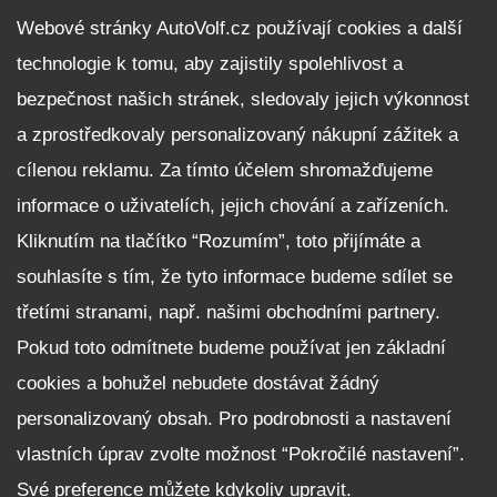
DALŠÍ INFORMACE
Webové stránky AutoVolf.cz používají cookies a další
technologie k tomu, aby zajistily spolehlivost a
Fleet program Škoda
bezpečnost našich stránek, sledovaly jejich výkonnost
Nabídka zaměstnání
a zprostředkovaly personalizovaný nákupní zážitek a
Facebook
cílenou reklamu. Za tímto účelem shromažďujeme
Reklamační řád
informace o uživatelích, jejich chování a zařízeních.
Zásady zpracování osobních údajů pro zákazníky
Kliknutím na tlačítko “Rozumím”, toto přijímáte a
Upozornění pro věřitele a společníky na jejich práva
Nastavení cookies
souhlasíte s tím, že tyto informace budeme sdílet se
třetími stranami, např. našimi obchodními partnery.
NEZÁVAZNĚ POPTAT VŮZ
Pokud toto odmítnete budeme používat jen základní
cookies a bohužel nebudete dostávat žádný
personalizovaný obsah. Pro podrobnosti a nastavení
vlastních úprav zvolte možnost “Pokročilé nastavení”.
Své preference můžete kdykoliv upravit.