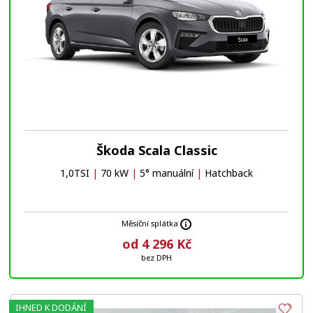
Škoda Scala Classic
1,0TSI
|
70 kW
|
5° manuální
|
Hatchback
Měsíční splátka
od 4 296 Kč
bez DPH
IHNED K DODÁNÍ
Obl