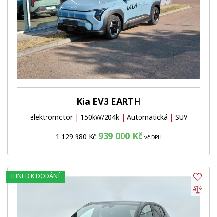
Kia EV3 EARTH
elektromotor
|
150kW/204k
|
Automatická
|
SUV
939 000 Kč
1 129 980 Kč
vč DPH
IHNED K DODÁNÍ
Obl
Por