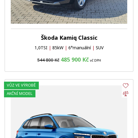
Škoda Kamiq Classic
1,0TSI
|
85kW
|
6°manuální
|
SUV
485 900 Kč
544 800 Kč
vč DPH
VŮZ VE VÝROBĚ
Obl
Por
AKČNÍ MODEL