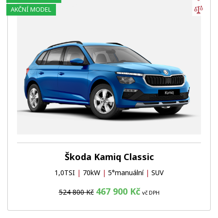
Por
AKČNÍ MODEL
Škoda Kamiq Classic
1,0TSI
|
70kW
|
5°manuální
|
SUV
467 900 Kč
524 800 Kč
vč DPH