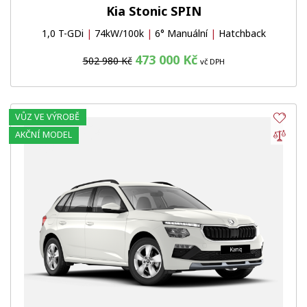
Kia Stonic SPIN
1,0 T-GDi
|
74kW/100k
|
6° Manuální
|
Hatchback
473 000 Kč
502 980 Kč
vč DPH
VŮZ VE VÝROBĚ
Obl
Por
AKČNÍ MODEL