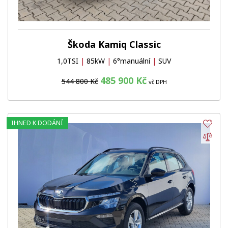
Škoda Kamiq Classic
1,0TSI
|
85kW
|
6°manuální
|
SUV
485 900 Kč
544 800 Kč
vč DPH
IHNED K DODÁNÍ
Obl
Por