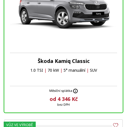
Škoda Kamiq Classic
1.0 TSI
|
70 kW
|
5° manuální
|
SUV
Měsíční splátka
od 4 346 Kč
bez DPH
VŮZ VE VÝROBĚ
Obl