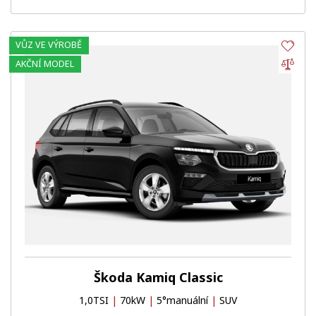
VŮZ VE VÝROBĚ
Obl
Por
AKČNÍ MODEL
Škoda Kamiq Classic
1,0TSI
|
70kW
|
5°manuální
|
SUV