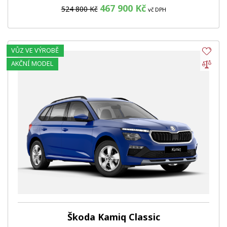
467 900 Kč
524 800 Kč
vč DPH
VŮZ VE VÝROBĚ
Obl
Por
AKČNÍ MODEL
Škoda Kamiq Classic