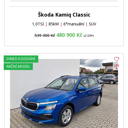
Škoda Kamiq Classic
1,0TSI
|
85kW
|
6°manuální
|
SUV
480 900 Kč
539 300 Kč
vč DPH
IHNED K DODÁNÍ
Obl
Por
AKČNÍ MODEL