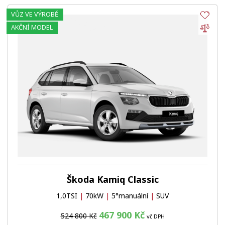
VŮZ VE VÝROBĚ
Obl
Por
AKČNÍ MODEL
Škoda Kamiq Classic
1,0TSI
|
70kW
|
5°manuální
|
SUV
467 900 Kč
524 800 Kč
vč DPH