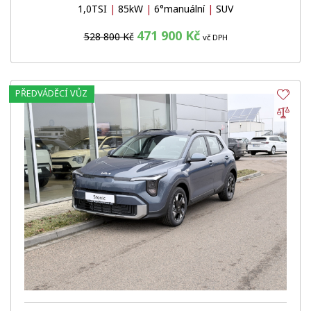
1,0TSI
|
85kW
|
6°manuální
|
SUV
471 900 Kč
528 800 Kč
vč DPH
PŘEDVÁDĚCÍ VŮZ
Obl
Por