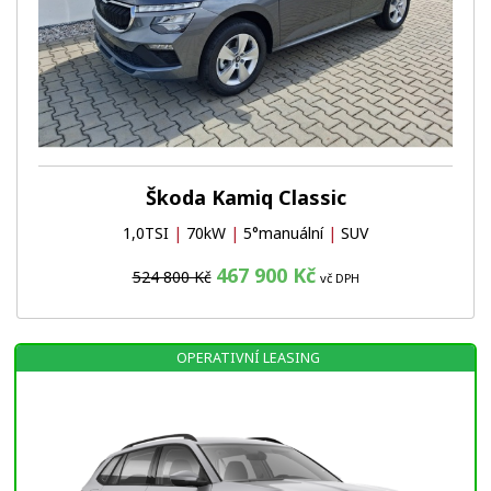
Škoda Kamiq Classic
1,0TSI
|
70kW
|
5°manuální
|
SUV
467 900 Kč
524 800 Kč
vč DPH
OPERATIVNÍ LEASING