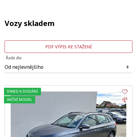
Vozy skladem
PDF VÝPIS KE STAŽENÍ
Řadit dle
IHNED K DODÁNÍ
Obl
Por
AKČNÍ MODEL