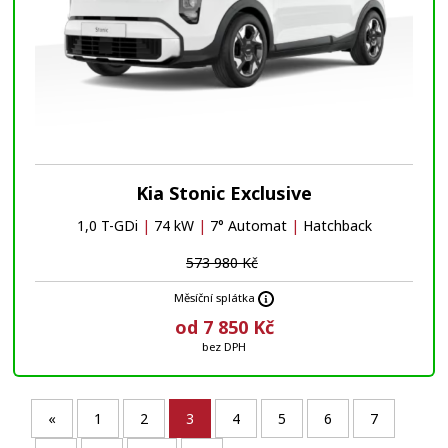
Kia Stonic Exclusive
1,0 T-GDi
|
74 kW
|
7° Automat
|
Hatchback
573 980 Kč
Měsíční splátka
od 7 850 Kč
bez DPH
«
1
2
3
4
5
6
7