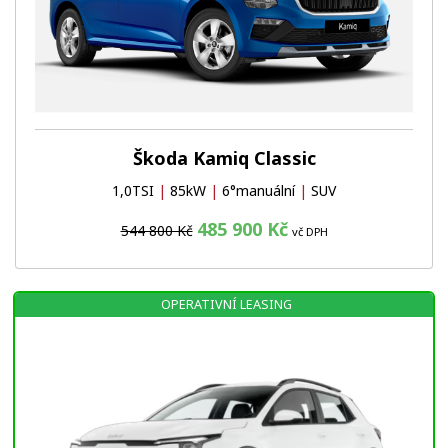
Škoda Kamiq Classic
1,0TSI
|
85kW
|
6°manuální
|
SUV
485 900 Kč
544 800 Kč
vč DPH
OPERATIVNÍ LEASING