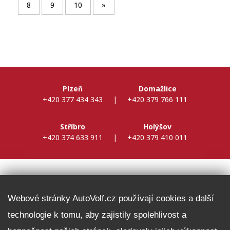
8
9
10
»
Plzeň
Domažlice
+420 377 434 343
|
+420 379 766 111
Stříbro
Holýšov
+420 374 633 911
|
+420 379 410 011
DALŠÍ INFORMACE
Webové stránky AutoVolf.cz používají cookies a další
technologie k tomu, aby zajistily spolehlivost a
Fleet program Škoda