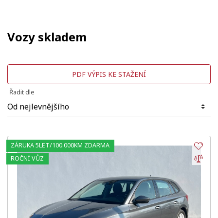
Vozy skladem
PDF VÝPIS KE STAŽENÍ
Řadit dle
ZÁRUKA 5LET/100.000KM ZDARMA
Obl
Por
ROČNÍ VŮZ