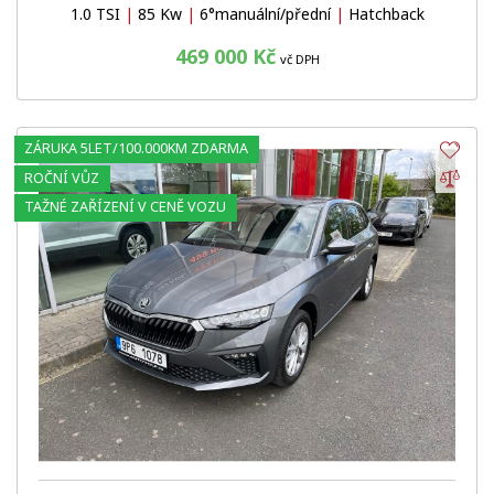
1.0 TSI
|
85 Kw
|
6°manuální/přední
|
Hatchback
469 000 Kč
vč DPH
ZÁRUKA 5LET/100.000KM ZDARMA
Obl
Por
ROČNÍ VŮZ
TAŽNÉ ZAŘÍZENÍ V CENĚ VOZU