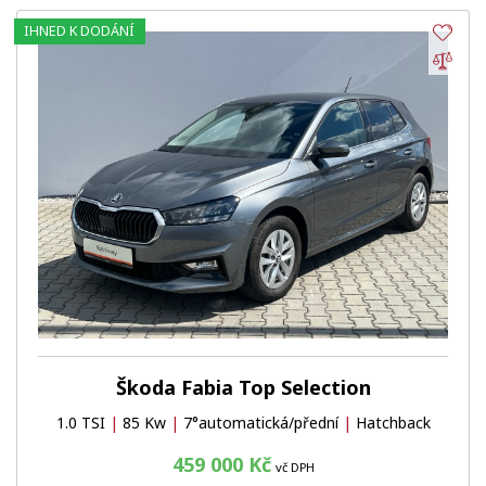
IHNED K DODÁNÍ
Obl
Por
Škoda Fabia Top Selection
1.0 TSI
|
85 Kw
|
7°automatická/přední
|
Hatchback
459 000 Kč
vč DPH