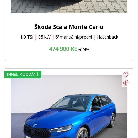
Škoda Scala Monte Carlo
1.0 TSi
|
85 kW
|
6°manuální/přední
|
Hatchback
474 900 Kč
vč DPH
IHNED K DODÁNÍ
Obl
Por