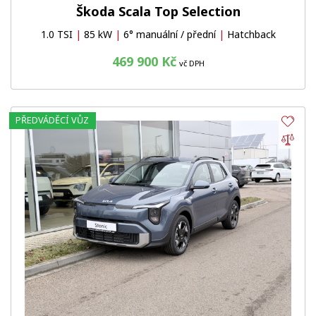
Škoda Scala Top Selection
1.0 TSI
|
85 kW
|
6° manuální / přední
|
Hatchback
469 900 Kč
vč DPH
PŘEDVÁDĚCÍ VŮZ
Obl
Por