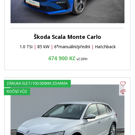
Škoda Scala Monte Carlo
1.0 TSi
|
85 kW
|
6°manuální/přední
|
Hatchback
474 900 Kč
vč DPH
ZÁRUKA 5LET/100.000KM ZDARMA
Obl
Por
ROČNÍ VŮZ