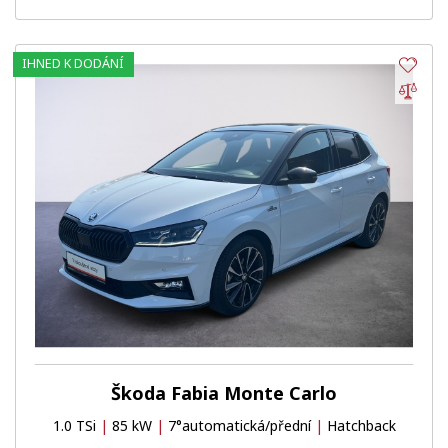
IHNED K DODÁNÍ
Obl
Por
Škoda Fabia Monte Carlo
1.0 TSi
|
85 kW
|
7°automatická/přední
|
Hatchback