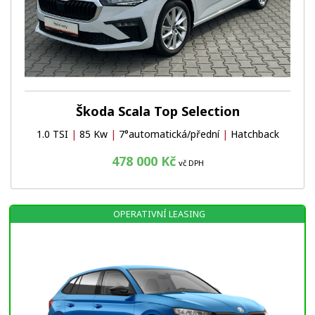
Škoda Scala Top Selection
1.0 TSI
|
85 Kw
|
7°automatická/přední
|
Hatchback
478 000 Kč
vč DPH
OPERATIVNÍ LEASING