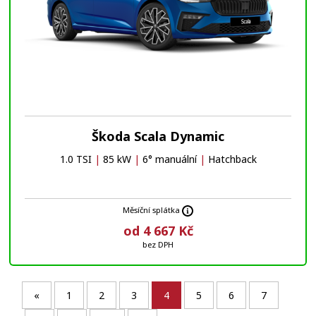
Škoda Scala Dynamic
1.0 TSI
|
85 kW
|
6° manuální
|
Hatchback
Měsíční splátka
od 4 667 Kč
bez DPH
«
1
2
3
4
5
6
7