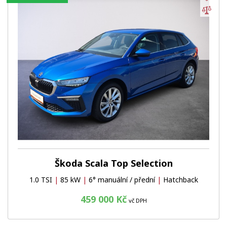
Por
Škoda Scala Top Selection
1.0 TSI
|
85 kW
|
6° manuální / přední
|
Hatchback
459 000 Kč
vč DPH