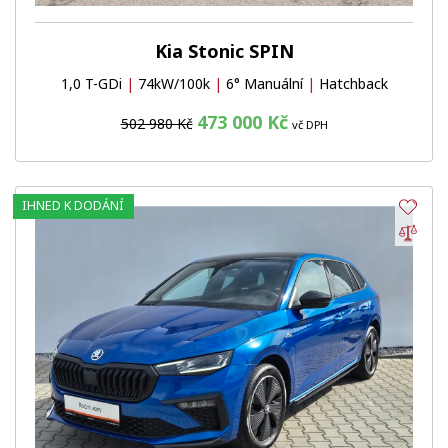
Kia Stonic SPIN
1,0 T-GDi
|
74kW/100k
|
6° Manuální
|
Hatchback
473 000 Kč
502 980 Kč
vč DPH
IHNED K DODÁNÍ
Obl
Por