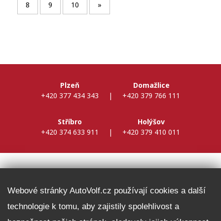
8
9
10
»
Plzeň
Domažlice
+420 377 434 343
|
+420 379 766 111
Stříbro
Holýšov
+420 374 633 911
|
+420 379 410 011
DALŠÍ INFORMACE
Webové stránky AutoVolf.cz používají cookies a další
technologie k tomu, aby zajistily spolehlivost a
Fleet program Škoda