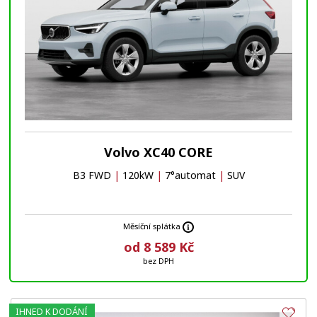
Volvo XC40 CORE
B3 FWD
|
120kW
|
7°automat
|
SUV
Měsíční splátka
od 8 589 Kč
bez DPH
IHNED K DODÁNÍ
Obl