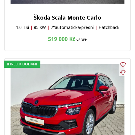
Škoda Scala Monte Carlo
1.0 TSi
|
85 kW
|
7°automatická/přední
|
Hatchback
519 000 Kč
vč DPH
IHNED K DODÁNÍ
Obl
Por