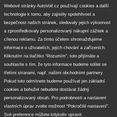
DALŠÍ INFORMACE
Webové stránky AutoVolf.cz používají cookies a další
technologie k tomu, aby zajistily spolehlivost a
Fleet program Škoda
bezpečnost našich stránek, sledovaly jejich výkonnost
Nabídka zaměstnání
a zprostředkovaly personalizovaný nákupní zážitek a
Facebook
cílenou reklamu. Za tímto účelem shromažďujeme
Reklamační řád
informace o uživatelích, jejich chování a zařízeních.
Zásady zpracování osobních údajů pro zákazníky
Kliknutím na tlačítko “Rozumím”, toto přijímáte a
Upozornění pro věřitele a společníky na jejich práva
Nastavení cookies
souhlasíte s tím, že tyto informace budeme sdílet se
třetími stranami, např. našimi obchodními partnery.
NEZÁVAZNĚ POPTAT VŮZ
Pokud toto odmítnete budeme používat jen základní
cookies a bohužel nebudete dostávat žádný
personalizovaný obsah. Pro podrobnosti a nastavení
vlastních úprav zvolte možnost “Pokročilé nastavení”.
Své preference můžete kdykoliv upravit.