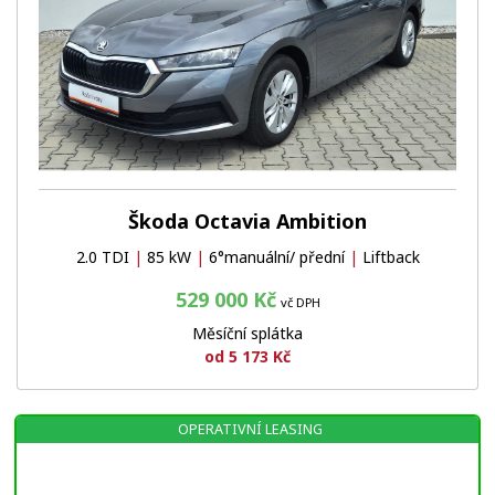
Škoda Octavia Ambition
2.0 TDI
|
85 kW
|
6°manuální/ přední
|
Liftback
529 000 Kč
vč DPH
Měsíční splátka
od 5 173 Kč
OPERATIVNÍ LEASING