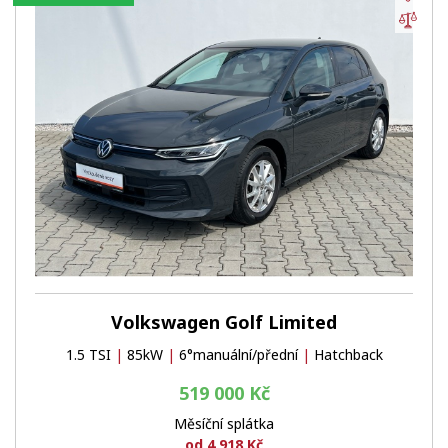
Por
Volkswagen Golf Limited
1.5 TSI
|
85kW
|
6°manuální/přední
|
Hatchback
519 000 Kč
Měsíční splátka
od 4 918 Kč