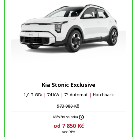
Kia Stonic Exclusive
1,0 T-GDi
|
74 kW
|
7° Automat
|
Hatchback
573 980 Kč
Měsíční splátka
od 7 850 Kč
bez DPH