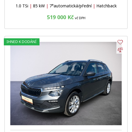
1.0 TSi
|
85 kW
|
7°automatická/přední
|
Hatchback
519 000 Kč
vč DPH
IHNED K DODÁNÍ
Obl
Por