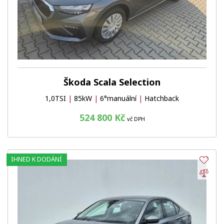
Škoda Scala Selection
1,0TSI
|
85kW
|
6°manuální
|
Hatchback
524 800 Kč
vč DPH
IHNED K DODÁNÍ
Obl
Por