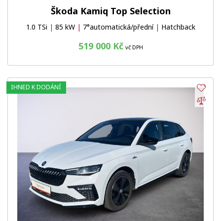
Škoda Kamiq Top Selection
1.0 TSi
|
85 kW
|
7°automatická/přední
|
Hatchback
519 000 Kč
vč DPH
IHNED K DODÁNÍ
Obl
Por