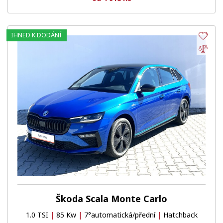
IHNED K DODÁNÍ
Obl
Por
Škoda Scala Monte Carlo
1.0 TSI
|
85 Kw
|
7°automatická/přední
|
Hatchback