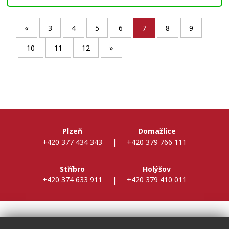
«
3
4
5
6
7
8
9
10
11
12
»
Plzeň
Domažlice
+420 377 434 343
|
+420 379 766 111
Stříbro
Holýšov
+420 374 633 911
|
+420 379 410 011