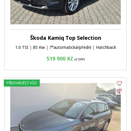
Škoda Kamiq Top Selection
1.0 TSI
|
85 Kw
|
7°automatická/přední
|
Hatchback
519 900 Kč
vč DPH
PŘEDVÁDĚCÍ VŮZ
Obl
Por