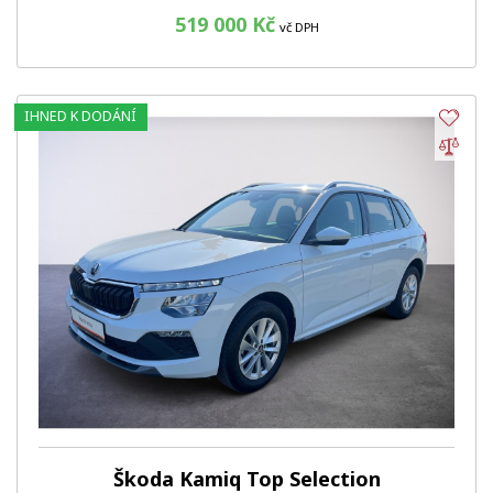
519 000 Kč
vč DPH
IHNED K DODÁNÍ
Obl
Por
Škoda Kamiq Top Selection