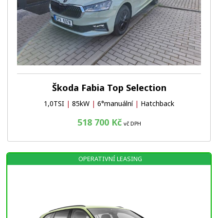
Škoda Fabia Top Selection
1,0TSI
|
85kW
|
6°manuální
|
Hatchback
518 700 Kč
vč DPH
OPERATIVNÍ LEASING