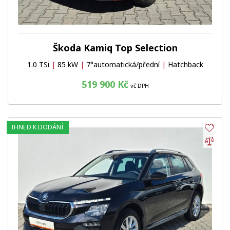
Škoda Kamiq Top Selection
1.0 TSi
|
85 kW
|
7°automatická/přední
|
Hatchback
519 900 Kč
vč DPH
IHNED K DODÁNÍ
Obl
Por