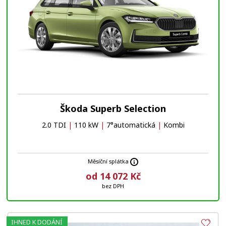
Škoda Superb Selection
2.0 TDI
|
110 kW
|
7°automatická
|
Kombi
Měsíční splátka
od 14 072 Kč
bez DPH
IHNED K DODÁNÍ
Obl