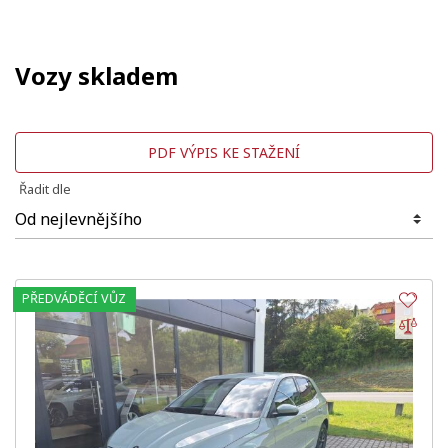
Vozy skladem
PDF VÝPIS KE STAŽENÍ
Řadit dle
PŘEDVÁDĚCÍ VŮZ
Obl
Por